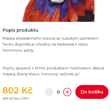
Karetní hry
Společenské hry na párty
Strategické deskové hry
Logické hry - pro děti i dospělé
Vědomostní hry - pro dva a více hráčů
Společenské deskové hry pro dva hráče
Erotické deskové hry pro dospělé
Hry a hlavolamy
Retro stolní hry
Deskové a karetní hry pro děti
Rychlé a zběsilé hry na postřeh!
Sportovní deskové hry
DALŠÍ KATEGORIE
Popis produktu
Maska strašidelného klauna se zubatým úsměvem.
Tento doplněk je vhodný na halloween nebo
hororovou párty.
Pojmy spojené s tímto produktem:
halloween, děsivá
maska, šílený klaun, hororový večírek, p/
802 Kč
Do košíku
663 Kč bez DPH