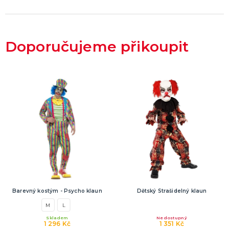
Doporučujeme přikoupit
Barevný kostým - Psycho klaun
Dětský Strašidelný klaun
M
L
Skladem
Nedostupný
1 296 Kč
1 351 Kč