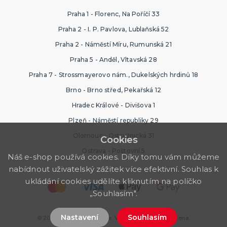
Praha 1 - Florenc, Na Poříčí 33
Praha 2 - I. P. Pavlova, Lublaňská 52
Praha 2 - Náměstí Míru, Rumunská 21
Praha 5 - Anděl, Vltavská 28
Praha 7 - Strossmayerovo nám., Dukelských hrdinů 18
Brno - Brno střed, Pekařská 12
Hradec Králové - Divišova 1
Plzeň - Náměstí republiky 29
Olomouc - Ostružnická 31
Cookies
Ostrava - Poštovní 5
Náš e-shop používá cookies. Díky tomu vám můžeme
nabídnout uživatelský zážitek více efektivní. Souhlas k
ukládání cookies udělíte kliknutím na políčko
„Souhlasím".
Nastavení
Souhlasím
© 2026 Ptákoviny Ostrava. Všechna práva vyhrazena.