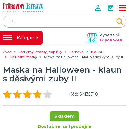
Vyberte si
Kategorie
12 poboček
Úvod
Kostýmy, masky, doplňky
Karneval
Klauni
Půjčovna kostýmů
PÁRTY VÝZDOBA
Klaunské masky
Maska na Halloween - klaun s děsivými zuby II
Tématické párty
Párty výzdoba na klíč
Maska na Halloween - klaun
Svíčky a fontány
Nafukování balónků
Pozvánky
s děsivými zuby II
Dětská párty
Párty a oslavy dle typu
Dekorace a doplňky
EKO produkty
Balení dárků
Balónky a hélium
DALŠÍ KATEGORIE
Prodejny
Rozvoz
KOSTÝMY, MASKY, DOPLŇKY
Kód: SM35710
Párty Blog
Valentýn
Karneval
O nás
Halloween
Skladem
Kariéra
Mikuláš, čert a anděl
Vánoce
Čarodějnice
DALŠÍ KATEGORIE
Dostupné na 1 prodejně
Kontakt