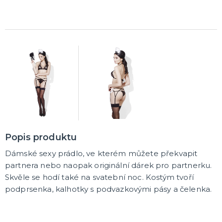
Karetní hry
Společenské hry na párty
Strategické deskové hry
Logické hry - pro děti i dospělé
Vědomostní hry - pro dva a více hráčů
Společenské deskové hry pro dva hráče
Erotické deskové hry pro dospělé
Hry a hlavolamy
Retro stolní hry
Deskové a karetní hry pro děti
Rychlé a zběsilé hry na postřeh!
Sportovní deskové hry
DALŠÍ KATEGORIE
Popis produktu
Dámské sexy prádlo, ve kterém můžete překvapit
partnera nebo naopak originální dárek pro partnerku.
Skvěle se hodí také na svatební noc. Kostým tvoří
podprsenka, kalhotky s podvazkovými pásy a čelenka.