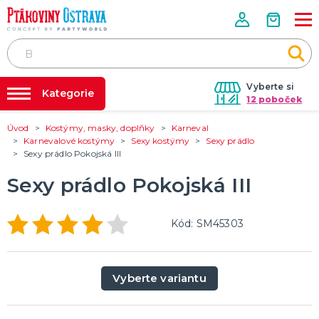
Vyberte si
Kategorie
12 poboček
Úvod
Kostýmy, masky, doplňky
Karneval
Půjčovna kostýmů
PÁRTY VÝZDOBA
Karnevalové kostýmy
Sexy kostýmy
Sexy prádlo
Tématické párty
Sexy prádlo Pokojská III
Párty výzdoba na klíč
Svíčky a fontány
Nafukování balónků
Sexy prádlo Pokojská III
Pozvánky
Dětská párty
Párty a oslavy dle typu
Dekorace a doplňky
EKO produkty
Balení dárků
Balónky a hélium
DALŠÍ KATEGORIE
Prodejny
Rozvoz
Kód: SM45303
KOSTÝMY, MASKY, DOPLŇKY
Párty Blog
Valentýn
Karneval
O nás
Vyberte variantu
Halloween
Kariéra
Mikuláš, čert a anděl
Vánoce
Čarodějnice
DALŠÍ KATEGORIE
Kontakt