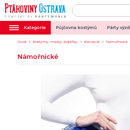
Kategorie
Půjčovna kostýmů
Párty výzd
Úvod
Kostýmy, masky, doplňky
Karneval
Námořnické
Párty výzdoba
Kostým
Námořnické
Tématické párty
Valentý
Svíčky a fontány
Karneva
Pozvánky
Hallowe
další kategorie
další ka
Dětská párty
Párty a oslavy dle typu
Dekorace a doplňky
EKO produkty
Balení dárků
Balónky a hélium
Mikuláš,
Vánoce
Čaroděj
Rozlučka se svobodou
Společe
Šerpy na rozlučku
Deskové
Korunky a čelenky
Karetní 
Balónky na rozlučku
Společen