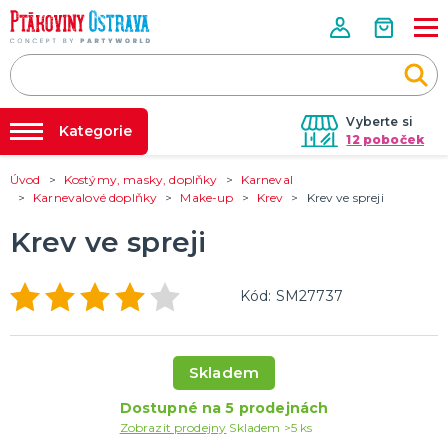
Vyberte si
Kategorie
12 poboček
Úvod
Kostýmy, masky, doplňky
Karneval
Půjčovna kostýmů
PÁRTY VÝZDOBA
Karnevalové doplňky
Make-up
Krev
Krev ve spreji
Tématické párty
Párty výzdoba na klíč
Krev ve spreji
Svíčky a fontány
Nafukování balónků
Pozvánky
Dětská párty
Párty a oslavy dle typu
Dekorace a doplňky
EKO produkty
Balení dárků
Balónky a hélium
DALŠÍ KATEGORIE
Prodejny
Kód: SM27737
Rozvoz
KOSTÝMY, MASKY, DOPLŇKY
Párty Blog
Valentýn
Skladem
Karneval
O nás
Halloween
Dostupné na 5 prodejnách
Kariéra
Mikuláš, čert a anděl
Vánoce
Čarodějnice
DALŠÍ KATEGORIE
Zobrazit prodejny
Skladem >5 ks
Kontakt