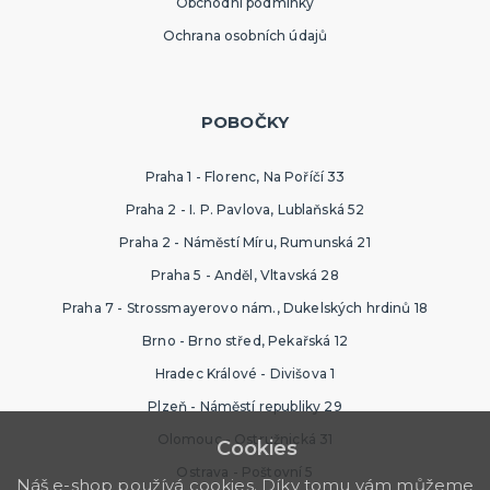
Obchodní podmínky
Ochrana osobních údajů
POBOČKY
Praha 1 - Florenc, Na Poříčí 33
Praha 2 - I. P. Pavlova, Lublaňská 52
Praha 2 - Náměstí Míru, Rumunská 21
Praha 5 - Anděl, Vltavská 28
Praha 7 - Strossmayerovo nám., Dukelských hrdinů 18
Brno - Brno střed, Pekařská 12
Hradec Králové - Divišova 1
Plzeň - Náměstí republiky 29
Olomouc - Ostružnická 31
Cookies
Ostrava - Poštovní 5
Náš e-shop používá cookies. Díky tomu vám můžeme