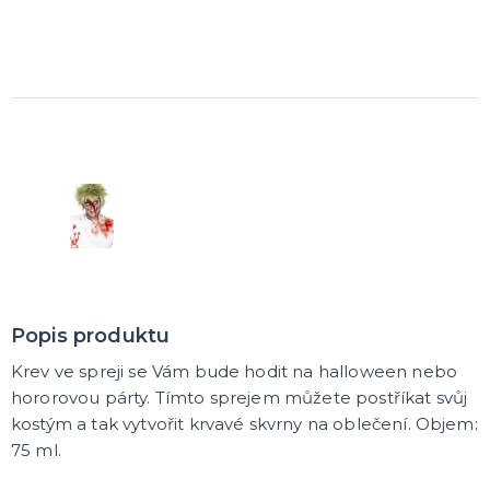
Karetní hry
Společenské hry na párty
Strategické deskové hry
Logické hry - pro děti i dospělé
Vědomostní hry - pro dva a více hráčů
Společenské deskové hry pro dva hráče
Erotické deskové hry pro dospělé
Hry a hlavolamy
Retro stolní hry
Deskové a karetní hry pro děti
Rychlé a zběsilé hry na postřeh!
Sportovní deskové hry
DALŠÍ KATEGORIE
Popis produktu
Krev ve spreji se Vám bude hodit na halloween nebo
hororovou párty. Tímto sprejem můžete postříkat svůj
kostým a tak vytvořit krvavé skvrny na oblečení. Objem:
75 ml.