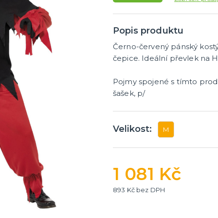
tegorie
cké deskové hry
hry - pro děti i dospělé
ní hry - pro dva a více
nské deskové hry pro dva
 deskové hry pro dospělé
lavolamy
olní hry
a karetní hry pro děti
 zběsilé hry na postřeh!
ní deskové hry
Popis produktu
Černo-červený pánský kostým
čepice. Ideální převlek na 
Pojmy spojené s tímto prod
šašek, p/
Velikost:
M
1 081 Kč
893 Kč bez DPH