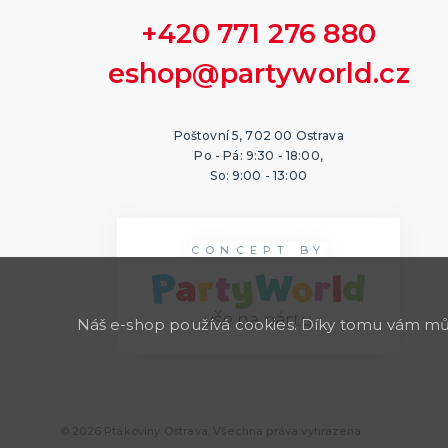
+420 771 276 880
eshop@partyworld.cz
Poštovní 5, 702 00 Ostrava
Po - Pá: 9:30 - 18:00,
So: 9:00 - 13:00
CONCEPT BY
Náš e-shop používá cookies. Díky tomu vám může
© 2026 Ptákoviny Ostrava. Všechna práva vyhrazena.