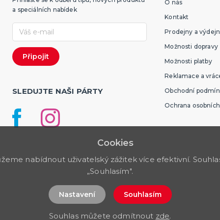
O nás
a speciálních nabídek
Kontakt
Prodejny a výdejn
Možnosti dopravy
Možnosti platby
Reklamace a vráce
SLEDUJTE NAŠI PÁRTY
Obchodní podmín
Ochrana osobních
Cookies
me nabídnout uživatelský zážitek více efektivní. Souhlas 
„Souhlasím".
Nastavení
Souhlasím
Souhlas můžete odmítnout
zde
.