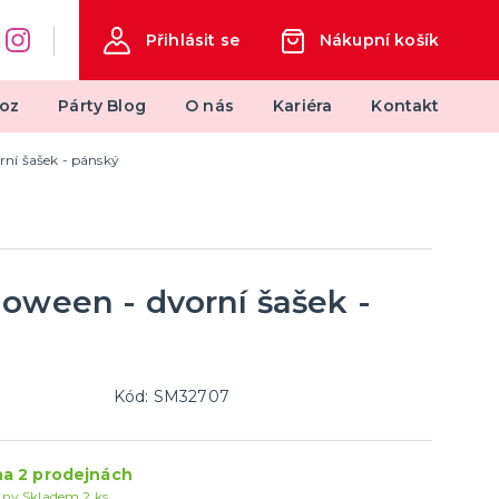
Přihlásit se
Nákupní košík
oz
Párty Blog
O nás
Kariéra
Kontakt
rní šašek - pánský
měty
Svatba
Svatby v barvách
Svatební dekorace
Svatební dekorace na auto
oween - dvorní šašek -
další kategorie
Svatební doplňky
Svatební dekorace na stůl
Stuhy, mašle, organzy
Svatební balónky
Kód: SM32707
a 2 prodejnách
jny
Skladem 2 ks