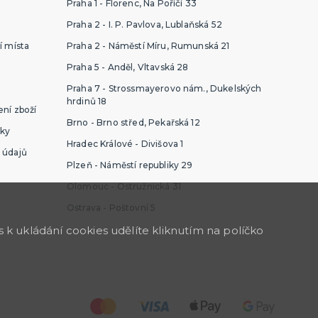
Praha 1 - Florenc, Na Poříčí 33
Praha 2 - I. P. Pavlova, Lublaňská 52
í místa
Praha 2 - Náměstí Míru, Rumunská 21
Praha 5 - Anděl, Vltavská 28
Praha 7 - Strossmayerovo nám., Dukelských
hrdinů 18
ní zboží
Brno - Brno střed, Pekařská 12
ky
Hradec Králové - Divišova 1
 údajů
Plzeň - Náměstí republiky 29
Olomouc - Ostružnická 31
Ostrava - Poštovní 5
k ukládání cookies udělíte kliknutím na políčko