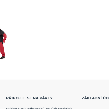
PŘIPOJTE SE NA PÁRTY
ZÁKLADNÍ ÚD
Přihlaste se k odběru tipů, nových produktů