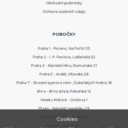
Obchodní podmínky
Ochrana osobních údajů
POBOČKY
Praha 1 - Florenc, Na Poříčí 33
Praha 2 - I. P. Pavlova, Lublaňská 52
Praha 2 - Náměstí Míru, Rumunská 21
Praha 5 - Anděl, Vltavská 28
Praha 7 - Strossmayerovo nám., Dukelských hrdinů 18
Brno - Brno střed, Pekařská 12
Hradec Králové - Divišova 1
Plzeň - Náměstí republiky 29
Olomouc - Ostružnická 31
Cookies
Ostrava - Poštovní 5