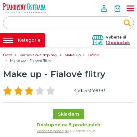
Vyberte si
Kategorie
12 poboček
Úvod
Karnevalové doplňky
Make-up
Líčidla
Půjčovna kostýmů
PÁRTY VÝZDOBA
Make up - Fialové flitry
Tématické párty
Párty výzdoba na klíč
Make up - Fialové flitry
Svíčky a fontány
Nafukování balónků
Pozvánky
Dětská párty
Párty a oslavy dle typu
Dekorace a doplňky
EKO produkty
Balení dárků
Balónky a hélium
DALŠÍ KATEGORIE
Prodejny
Kód: SM49093
Rozvoz
KOSTÝMY, MASKY, DOPLŇKY
Párty Blog
Valentýn
Skladem
Karneval
O nás
Halloween
Dostupné na 5 prodejnách
Kariéra
Mikuláš, čert a anděl
Vánoce
Čarodějnice
DALŠÍ KATEGORIE
Zobrazit prodejny
Skladem >5 ks
Kontakt