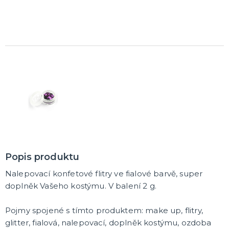
Karetní hry
Společenské hry na párty
Strategické deskové hry
Logické hry - pro děti i dospělé
Vědomostní hry - pro dva a více hráčů
Společenské deskové hry pro dva hráče
Erotické deskové hry pro dospělé
Hry a hlavolamy
Retro stolní hry
Deskové a karetní hry pro děti
Rychlé a zběsilé hry na postřeh!
Sportovní deskové hry
DALŠÍ KATEGORIE
Popis produktu
Nalepovací konfetové flitry ve fialové barvě, super
doplněk Vašeho kostýmu. V balení 2 g.
Pojmy spojené s tímto produktem: make up, flitry,
glitter, fialová, nalepovací, doplněk kostýmu, ozdoba