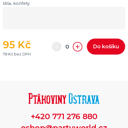
těla, konfety
95 Kč
Do košíku
78 Kč bez DPH
+420 771 276 880
eshop@partyworld.cz