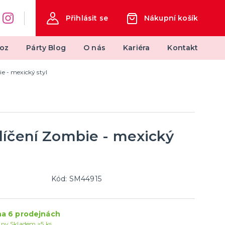
Přihlásit se
Nákupní košík
oz
Párty Blog
O nás
Kariéra
Kontakt
e - mexický styl
měty
Svatba
Svatby v barvách
Svatební dekorace
Svatební dekorace na auto
líčení Zombie - mexický
další kategorie
Svatební doplňky
Svatební dekorace na stůl
Stuhy, mašle, organzy
Svatební balónky
Kód: SM44915
a 6 prodejnách
jny
Skladem >5 ks