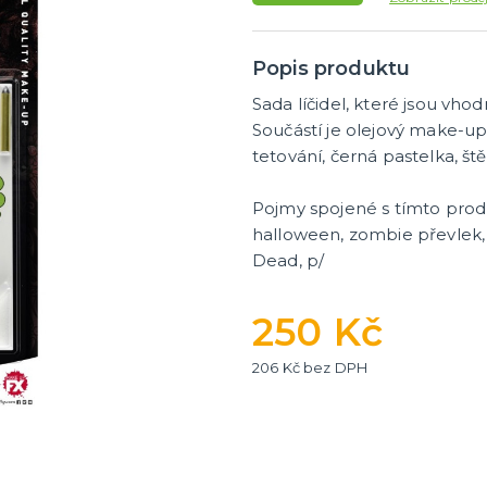
tegorie
cké deskové hry
hry - pro děti i dospělé
ní hry - pro dva a více
nské deskové hry pro dva
 deskové hry pro dospělé
lavolamy
olní hry
a karetní hry pro děti
 zběsilé hry na postřeh!
ní deskové hry
Popis produktu
Sada líčidel, které jsou v
Součástí je olejový make-up
tetování, černá pastelka, št
Pojmy spojené s tímto pro
halloween, zombie převlek,
Dead, p/
250 Kč
206 Kč bez DPH