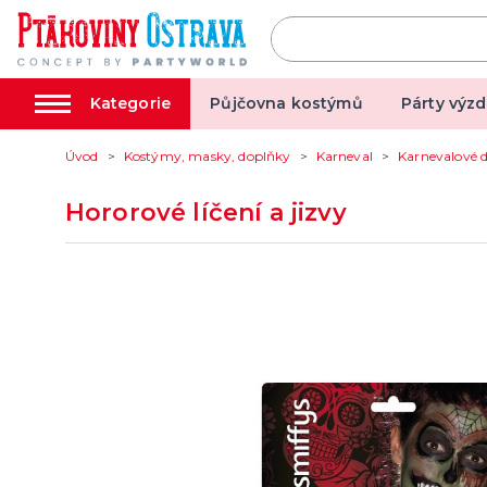
Kategorie
Půjčovna kostýmů
Párty výzd
Úvod
Kostýmy, masky, doplňky
Karneval
Karnevalové 
Párty výzdoba
Kostým
Hororové líčení a jizvy
Tématické párty
Valentý
Svíčky a fontány
Karneva
Pozvánky
Hallowe
další kategorie
další ka
Dětská párty
Párty a oslavy dle typu
Dekorace a doplňky
EKO produkty
Balení dárků
Balónky a hélium
Mikuláš,
Vánoce
Čaroděj
Rozlučka se svobodou
Společe
Šerpy na rozlučku
Deskové
Korunky a čelenky
Karetní 
Balónky na rozlučku
Společen