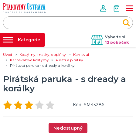
Vyberte si
Kategorie
12 poboček
Úvod
Kostýmy, masky, doplňky
Karneval
Půjčovna kostýmů
PÁRTY VÝZDOBA
Karnevalové kostýmy
Piráti a pirátky
Tématické párty
Pirátská paruka - s dready a korálky
Párty výzdoba na klíč
Svíčky a fontány
Nafukování balónků
Pirátská paruka - s dready a
Pozvánky
Dětská párty
Párty a oslavy dle typu
Dekorace a doplňky
EKO produkty
Balení dárků
Balónky a hélium
DALŠÍ KATEGORIE
Prodejny
korálky
Rozvoz
KOSTÝMY, MASKY, DOPLŇKY
Kód: SM43286
Párty Blog
Valentýn
Karneval
O nás
Halloween
Kariéra
Mikuláš, čert a anděl
Vánoce
Čarodějnice
DALŠÍ KATEGORIE
Nedostupný
Kontakt