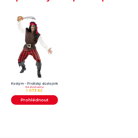
Kostým - Pirátský důstojník
Nedostupný
1 073 Kč
Prohlédnout