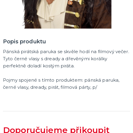
Karetní hry
Společenské hry na párty
Strategické deskové hry
Logické hry - pro děti i dospělé
Vědomostní hry - pro dva a více hráčů
Společenské deskové hry pro dva hráče
Erotické deskové hry pro dospělé
Hry a hlavolamy
Retro stolní hry
Deskové a karetní hry pro děti
Rychlé a zběsilé hry na postřeh!
Sportovní deskové hry
DALŠÍ KATEGORIE
Popis produktu
Pánská pirátská paruka se skvěle hodí na filmový večer.
Tyto černé vlasy s dready a dřevěnými korálky
perfektně doladí kostým piráta.
Pojmy spojené s tímto produktem:
pánská paruka,
černé vlasy, dready, pirát, filmová párty, p/
Doporučujeme přikoupit