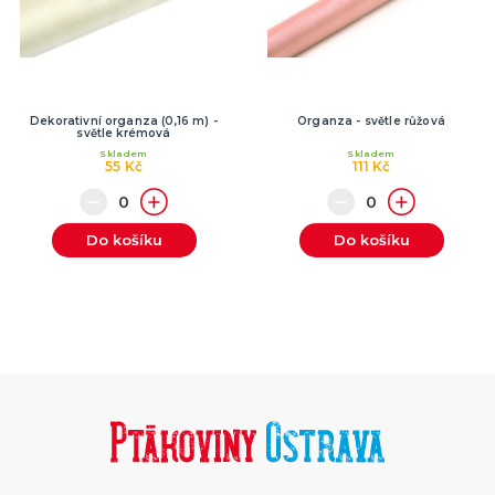
Dekorativní organza (0,16 m) -
Organza - světle růžová
světle krémová
Skladem
Skladem
55 Kč
111 Kč
Do košíku
Do košíku