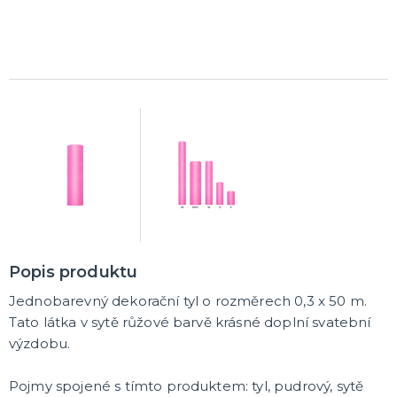
Karetní hry
Společenské hry na párty
Strategické deskové hry
Logické hry - pro děti i dospělé
Vědomostní hry - pro dva a více hráčů
Společenské deskové hry pro dva hráče
Erotické deskové hry pro dospělé
Hry a hlavolamy
Retro stolní hry
Deskové a karetní hry pro děti
Rychlé a zběsilé hry na postřeh!
Sportovní deskové hry
DALŠÍ KATEGORIE
Popis produktu
Jednobarevný dekorační tyl o rozměrech 0,3 x 50 m.
Tato látka v sytě růžové barvě krásné doplní svatební
výzdobu.
Pojmy spojené s tímto produktem: tyl, pudrový, sytě