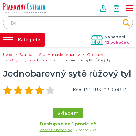
Vyberte si
Kategorie
12 poboček
Úvod
Svatba
Stuhy, mašle, organzy
Organzy
Půjčovna kostýmů
PÁRTY VÝZDOBA
Organzy jednobarevné
Jednobarevný sytě růžový tyl
Tématické párty
Párty výzdoba na klíč
Jednobarevný sytě růžový tyl
Svíčky a fontány
Nafukování balónků
Pozvánky
Dětská párty
Párty a oslavy dle typu
Dekorace a doplňky
EKO produkty
Balení dárků
Balónky a hélium
DALŠÍ KATEGORIE
Prodejny
Kód: PD-TUS30-50-081D
Rozvoz
KOSTÝMY, MASKY, DOPLŇKY
Párty Blog
Valentýn
Skladem
Karneval
O nás
Halloween
Dostupné na 1 prodejně
Kariéra
Mikuláš, čert a anděl
Vánoce
Čarodějnice
DALŠÍ KATEGORIE
Zobrazit prodejny
Skladem 2 ks
Kontakt