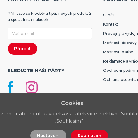
Přihlaste se k odběru tipů, nových produktů
O nás
a speciálních nabídek
Kontakt
Prodejny a výdejn
Možnosti dopravy
Možnosti platby
Reklamace a vráce
SLEDUJTE NAŠI PÁRTY
Obchodní podmín
Ochrana osobních
Cookies
me nabídnout uživatelský zážitek více efektivní. Souhlas 
„Souhlasím".
Nastavení
Souhlasím