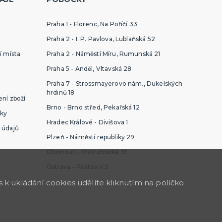
Praha 1 - Florenc, Na Poříčí 33
Praha 2 - I. P. Pavlova, Lublaňská 52
í místa
Praha 2 - Náměstí Míru, Rumunská 21
Praha 5 - Anděl, Vltavská 28
Praha 7 - Strossmayerovo nám., Dukelských
hrdinů 18
ní zboží
Brno - Brno střed, Pekařská 12
ky
Hradec Králové - Divišova 1
 údajů
Plzeň - Náměstí republiky 29
Olomouc - Ostružnická 31
Ostrava - Poštovní 5
k ukládání cookies udělíte kliknutím na políčko