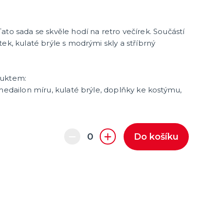
ato sada se skvěle hodí na retro večírek. Součástí
ek, kulaté brýle s modrými skly a stříbrný
duktem:
 medailon míru, kulaté brýle, doplňky ke kostýmu,
Do košíku