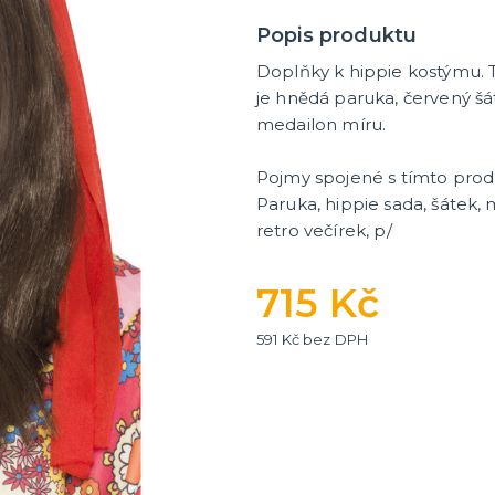
tegorie
cké deskové hry
hry - pro děti i dospělé
ní hry - pro dva a více
nské deskové hry pro dva
 deskové hry pro dospělé
lavolamy
olní hry
a karetní hry pro děti
 zběsilé hry na postřeh!
ní deskové hry
Popis produktu
Doplňky k hippie kostýmu. T
je hnědá paruka, červený šát
medailon míru.
Pojmy spojené s tímto pro
Paruka, hippie sada, šátek,
retro večírek, p/
715 Kč
591 Kč bez DPH