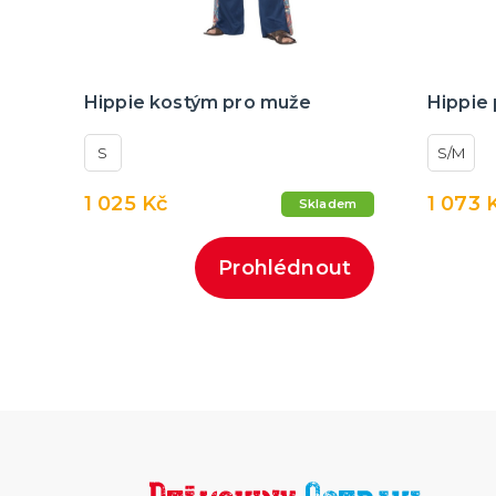
Hippie kostým pro muže
Hippie p
S
S/M
1 025 Kč
1 073 
Skladem
Prohlédnout