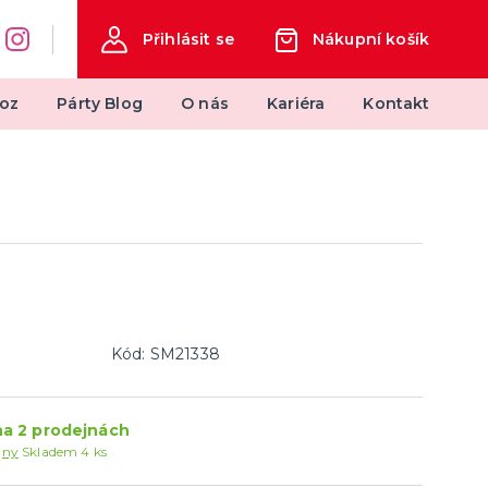
Přihlásit se
Nákupní košík
oz
Párty Blog
O nás
Kariéra
Kontakt
měty
Svatba
Svatby v barvách
Svatební dekorace
Svatební dekorace na auto
další kategorie
Svatební doplňky
Svatební dekorace na stůl
Stuhy, mašle, organzy
Svatební balónky
Kód: SM21338
a 2 prodejnách
jny
Skladem 4 ks