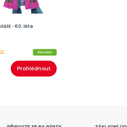
lášť - 60. léta
Kč
Skladem
Prohlédnout
PŘIPOJTE SE NA PÁRTY
ZÁKLADNÍ ÚD