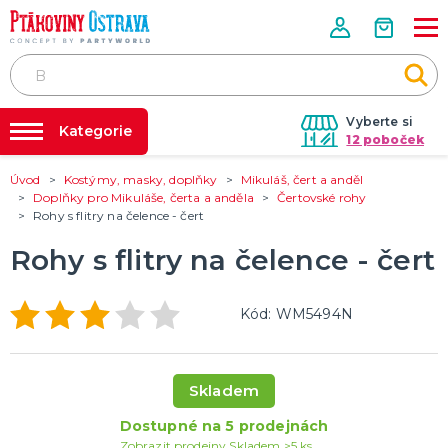
Vyberte si
Kategorie
12 poboček
Úvod
Kostýmy, masky, doplňky
Mikuláš, čert a anděl
Půjčovna kostýmů
PÁRTY VÝZDOBA
Doplňky pro Mikuláše, čerta a anděla
Čertovské rohy
Tématické párty
Rohy s flitry na čelence - čert
Párty výzdoba na klíč
Svíčky a fontány
Nafukování balónků
Rohy s flitry na čelence - čert
Pozvánky
Dětská párty
Párty a oslavy dle typu
Dekorace a doplňky
EKO produkty
Balení dárků
Balónky a hélium
DALŠÍ KATEGORIE
Prodejny
Rozvoz
Kód: WM5494N
KOSTÝMY, MASKY, DOPLŇKY
Párty Blog
Valentýn
Karneval
O nás
Skladem
Halloween
Kariéra
Mikuláš, čert a anděl
Vánoce
Čarodějnice
DALŠÍ KATEGORIE
Dostupné na 5 prodejnách
Kontakt
Zobrazit prodejny
Skladem >5 ks