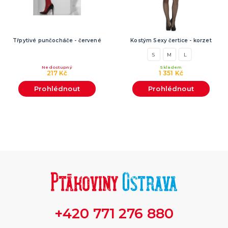
Třpytivé punčocháče - červené
Kostým Sexy čertice - korzet
S
M
L
Nedostupný
Skladem
217 Kč
1 351 Kč
Prohlédnout
Prohlédnout
+420 771 276 880