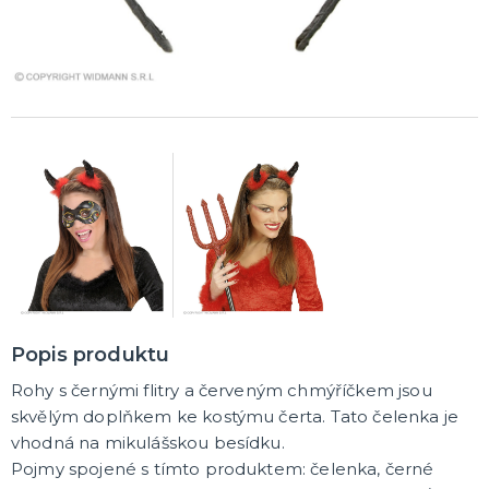
Karetní hry
Společenské hry na párty
Strategické deskové hry
Logické hry - pro děti i dospělé
Vědomostní hry - pro dva a více hráčů
Společenské deskové hry pro dva hráče
Erotické deskové hry pro dospělé
Hry a hlavolamy
Retro stolní hry
Deskové a karetní hry pro děti
Rychlé a zběsilé hry na postřeh!
Sportovní deskové hry
DALŠÍ KATEGORIE
Popis produktu
Rohy s černými flitry a červeným chmýříčkem jsou
skvělým doplňkem ke kostýmu čerta. Tato čelenka je
vhodná na mikulášskou besídku.
Pojmy spojené s tímto produktem: čelenka, černé