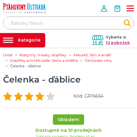
Vyberte si
Kategorie
12 poboček
Úvod
Kostýmy, masky, doplňky
Mikuláš, čert a anděl
Půjčovna kostýmů
PÁRTY VÝZDOBA
Doplňky pro Mikuláše, čerta a anděla
Čertovské rohy
Tématické párty
Čelenka - ďáblice
Párty výzdoba na klíč
Svíčky a fontány
Nafukování balónků
Čelenka - ďáblice
Pozvánky
Dětská párty
Párty a oslavy dle typu
Dekorace a doplňky
EKO produkty
Balení dárků
Balónky a hélium
DALŠÍ KATEGORIE
Prodejny
Rozvoz
Kód: GR16664
KOSTÝMY, MASKY, DOPLŇKY
Párty Blog
Valentýn
Karneval
O nás
Skladem
Halloween
Kariéra
Mikuláš, čert a anděl
Vánoce
Čarodějnice
DALŠÍ KATEGORIE
Dostupné na 10 prodejnách
Kontakt
Zobrazit prodejny
Skladem >5 ks