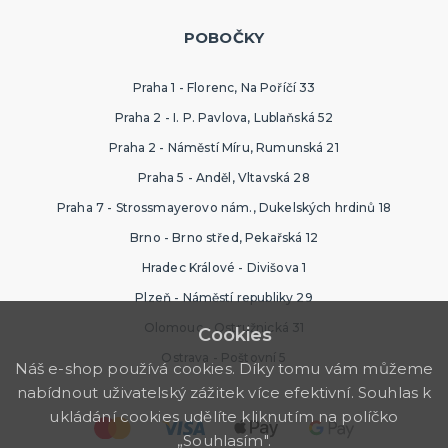
POBOČKY
Praha 1 - Florenc, Na Poříčí 33
Praha 2 - I. P. Pavlova, Lublaňská 52
Praha 2 - Náměstí Míru, Rumunská 21
Praha 5 - Anděl, Vltavská 28
Praha 7 - Strossmayerovo nám., Dukelských hrdinů 18
Brno - Brno střed, Pekařská 12
Hradec Králové - Divišova 1
Plzeň - Náměstí republiky 29
Olomouc - Ostružnická 31
Cookies
Ostrava - Poštovní 5
Náš e-shop používá cookies. Díky tomu vám můžeme
nabídnout uživatelský zážitek více efektivní. Souhlas k
ukládání cookies udělíte kliknutím na políčko
„Souhlasím".