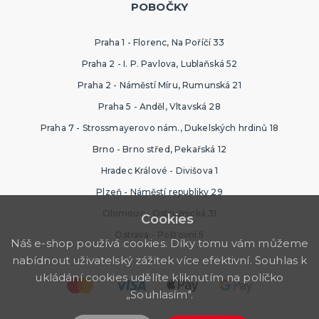
POBOČKY
Praha 1 - Florenc, Na Poříčí 33
Praha 2 - I. P. Pavlova, Lublaňská 52
Praha 2 - Náměstí Míru, Rumunská 21
Praha 5 - Anděl, Vltavská 28
Praha 7 - Strossmayerovo nám., Dukelských hrdinů 18
Brno - Brno střed, Pekařská 12
Hradec Králové - Divišova 1
Plzeň - Náměstí republiky 29
Olomouc - Ostružnická 31
Cookies
Ostrava - Poštovní 5
Náš e-shop používá cookies. Díky tomu vám můžeme
nabídnout uživatelský zážitek více efektivní. Souhlas k
ukládání cookies udělíte kliknutím na políčko
„Souhlasím".