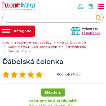
Vyberte si
Kategorie
12 poboček
Úvod
Kostýmy, masky, doplňky
Mikuláš, čert a anděl
Půjčovna kostýmů
PÁRTY VÝZDOBA
Doplňky pro Mikuláše, čerta a anděla
Čertovské rohy
Tématické párty
Ďábelská čelenka
Párty výzdoba na klíč
Svíčky a fontány
Nafukování balónků
Ďábelská čelenka
Pozvánky
Dětská párty
Párty a oslavy dle typu
Dekorace a doplňky
EKO produkty
Balení dárků
Balónky a hélium
DALŠÍ KATEGORIE
Prodejny
Rozvoz
Kód: GR24576
KOSTÝMY, MASKY, DOPLŇKY
Párty Blog
Valentýn
Karneval
O nás
Skladem
Halloween
Kariéra
Mikuláš, čert a anděl
Vánoce
Čarodějnice
DALŠÍ KATEGORIE
Dostupné na 5 prodejnách
Kontakt
Zobrazit prodejny
Skladem >5 ks