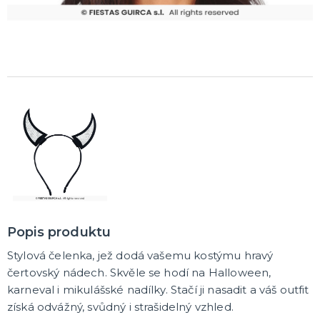
Karetní hry
Společenské hry na párty
Strategické deskové hry
Logické hry - pro děti i dospělé
Vědomostní hry - pro dva a více hráčů
Společenské deskové hry pro dva hráče
Erotické deskové hry pro dospělé
Hry a hlavolamy
Retro stolní hry
Deskové a karetní hry pro děti
Rychlé a zběsilé hry na postřeh!
Sportovní deskové hry
DALŠÍ KATEGORIE
Popis produktu
Stylová čelenka, jež dodá vašemu kostýmu hravý
čertovský nádech. Skvěle se hodí na Halloween,
karneval i mikulášské nadílky. Stačí ji nasadit a váš outfit
získá odvážný, svůdný i strašidelný vzhled.