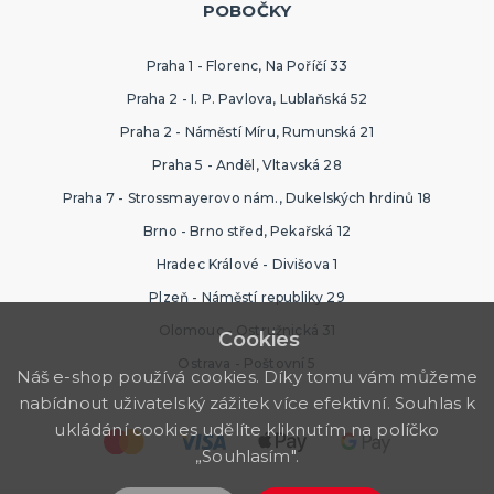
POBOČKY
Praha 1 - Florenc, Na Poříčí 33
Praha 2 - I. P. Pavlova, Lublaňská 52
Praha 2 - Náměstí Míru, Rumunská 21
Praha 5 - Anděl, Vltavská 28
Praha 7 - Strossmayerovo nám., Dukelských hrdinů 18
Brno - Brno střed, Pekařská 12
Hradec Králové - Divišova 1
Plzeň - Náměstí republiky 29
Olomouc - Ostružnická 31
Cookies
Ostrava - Poštovní 5
Náš e-shop používá cookies. Díky tomu vám můžeme
nabídnout uživatelský zážitek více efektivní. Souhlas k
ukládání cookies udělíte kliknutím na políčko
„Souhlasím".