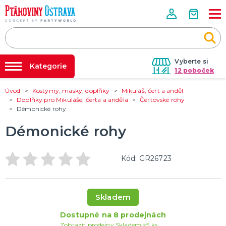
Vyberte si
Kategorie
12 poboček
Úvod
Kostýmy, masky, doplňky
Mikuláš, čert a anděl
Půjčovna kostýmů
PÁRTY VÝZDOBA
Doplňky pro Mikuláše, čerta a anděla
Čertovské rohy
Tématické párty
Démonické rohy
Párty výzdoba na klíč
Svíčky a fontány
Nafukování balónků
Démonické rohy
Pozvánky
Dětská párty
Párty a oslavy dle typu
Dekorace a doplňky
EKO produkty
Balení dárků
Balónky a hélium
DALŠÍ KATEGORIE
Prodejny
Rozvoz
Kód: GR26723
KOSTÝMY, MASKY, DOPLŇKY
Párty Blog
Valentýn
Karneval
O nás
Skladem
Halloween
Kariéra
Mikuláš, čert a anděl
Vánoce
Čarodějnice
DALŠÍ KATEGORIE
Dostupné na 8 prodejnách
Kontakt
Zobrazit prodejny
Skladem >5 ks