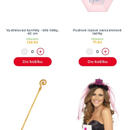
Vystřelovací konfety - bílé lístky,
Pudrově růžové narozeninové
40 cm
talířky
Skladem
Skladem
126 Kč
71 Kč
Do košíku
Do košíku