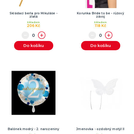
Skládací berla pro Mikuláše -
Korunka Bride to be - růžový
zlatá
závoj
Skladem
Skladem
206 Kč
118 Kč
Do košíku
Do košíku
Balónek modrý - 2. narozeniny
Jmenovka - ozdobný motýl II