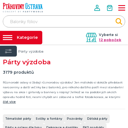
Vyberte si
Kategorie
12 poboček
Úvod
Párty výzdoba
Půjčovna kostýmů
PÁRTY VÝZDOBA
Párty výzdoba
Tématické párty
Párty výzdoba na klíč
Svíčky a fontány
Nafukování balónků
3179
produktů
Pozvánky
Dětská párty
Párty a oslavy dle typu
Dekorace a doplňky
EKO produkty
Balení dárků
Balónky a hélium
DALŠÍ KATEGORIE
Prodejny
Různorodé oslavy si žádají různorodou výzdobu! Jen málokdo si dokáže představit
narozeniny a další večírky bez balonků, pro někoho dalšího patří mezi standartní
Rozvoz
výbavu na akce i girlandy a bannery s nápisy! Jelikož se na podobných akcích
KOSTÝMY, MASKY, DOPLŇKY
opravdu hodně fotí, nesmí chybět ani zábavné a trefné fotodekorace, se kterými
Párty Blog
Valentýn
budou Vaše snímky skutečně jedinečné!
číst více
Karneval
O nás
Halloween
Kariéra
Mikuláš, čert a anděl
Vánoce
Čarodějnice
DALŠÍ KATEGORIE
Tématické párty
Svíčky a fontány
Pozvánky
Dětská párty
Kontakt
Párty a oslavy dle typu
Dekorace a doplňky
EKO produkty