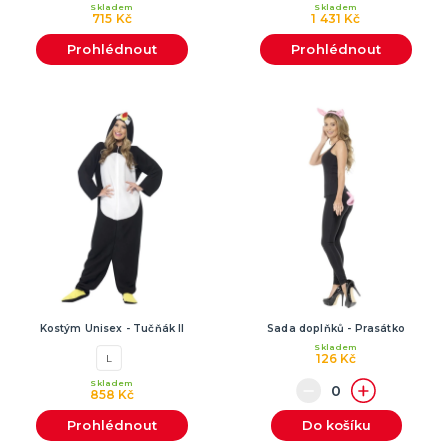
Skladem
Skladem
715 Kč
1 431 Kč
Prohlédnout
Prohlédnout
Kostým Unisex - Tučňák II
Sada doplňků - Prasátko
Skladem
126 Kč
L
Skladem
858 Kč
Prohlédnout
Do košíku