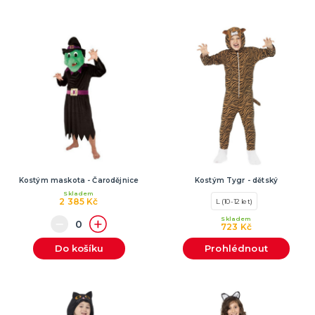
Kostým maskota - Čarodějnice
Kostým Tygr - dětský
Skladem
2 385 Kč
L (10-12 let)
Skladem
723 Kč
Do košíku
Prohlédnout