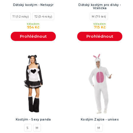
Dětský kostým - Netopýr
Dětský kostým pro dívky -
Včelička
T1 (1-2 roky)
T2 (3-4 roky)
M (7-9 let)
Skladem
Skladem
954 Kč
715 Kč
Prohlédnout
Prohlédnout
Kostým - Sexy panda
Kostým Zajíce - unisex
S
M
M