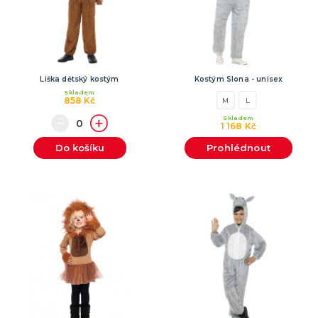
Liška dětský kostým
Kostým Slona - unisex
Skladem
858 Kč
M
L
Skladem
1 168 Kč
Do košíku
Prohlédnout