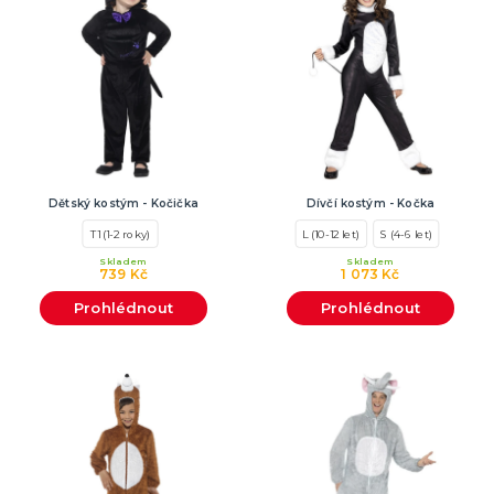
Dětský kostým - Kočička
Dívčí kostým - Kočka
T1 (1-2 roky)
L (10-12 let)
S (4-6 let)
Skladem
Skladem
739 Kč
1 073 Kč
Prohlédnout
Prohlédnout