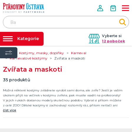
Vyberte si
Kategorie
12 poboček
Úvod
Kostýmy, masky, doplňky
Karneval
Půjčovna kostýmů
PÁRTY VÝZDOBA
Karnevalové kostýmy
Zvířata a maskoti
Tématické párty
Párty výzdoba na klíč
Zvířata a maskoti
Svíčky a fontány
Nafukování balónků
Pozvánky
35
produktů
Dětská párty
Párty a oslavy dle typu
Dekorace a doplňky
EKO produkty
Balení dárků
Balónky a hélium
DALŠÍ KATEGORIE
Prodejny
Možná některé kostýmy zvládnete vyrobit sami doma, ale zvíře? Jestli je vaším
Rozvoz
úkolem přijít na večírek v kostýmu zvířete, pak musíte vsadit na profesionály!
KOSTÝMY, MASKY, DOPLŇKY
V jejich rukách dostanou modely skutečnou podobu. Vybrat si přitom můžete
Párty Blog
Valentýn
z celé ZOO! Dětské kostýmy si zachovávají roztomilý ráz, přitom netlačí ani
Karneval
neškrtí. U kostýmů pro dospělé můžete vsadit na veselou notu nebo i zadrnkat na
číst více
O nás
lechtivější strunu.
Halloween
Kariéra
Mikuláš, čert a anděl
Vánoce
Čarodějnice
DALŠÍ KATEGORIE
Kontakt