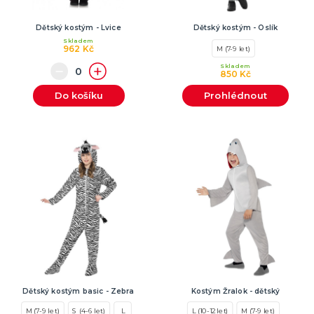
Dětský kostým - Lvice
Dětský kostým - Oslík
Skladem
962 Kč
M (7-9 let)
Skladem
850 Kč
Do košíku
Prohlédnout
Dětský kostým basic - Zebra
Kostým Žralok - dětský
M (7-9 let)
S (4-6 let)
L
L (10-12 let)
M (7-9 let)