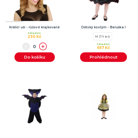
Králičí uši - růžové krajkované
Dětský kostým - Beruška I
Skladem
230 Kč
M (7-9 let)
Skladem
657 Kč
Do košíku
Prohlédnout