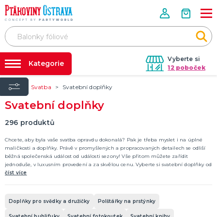
Vyberte si
Kategorie
12 poboček
Úvod
Svatba
Svatební doplňky
Půjčovna kostýmů
PÁRTY VÝZDOBA
Svatební doplňky
Tématické párty
Párty výzdoba na klíč
Svíčky a fontány
Nafukování balónků
296
produktů
Pozvánky
Dětská párty
Párty a oslavy dle typu
Dekorace a doplňky
EKO produkty
Balení dárků
Balónky a hélium
DALŠÍ KATEGORIE
Prodejny
Chcete, aby byla vaše svatba opravdu dokonalá? Pak je třeba myslet i na úplné
maličkosti a doplňky. Právě v promyšlených a propracovaných detailech se odliší
Rozvoz
běžná společenská událost od události sezony! Vše přitom můžete zařídit
KOSTÝMY, MASKY, DOPLŇKY
jednoduše, v luxusním provedení a za skvělou cenu. Vyberte si svatební doplňky od
Párty Blog
Valentýn
stužek na klopu svatebních hostů, přes drobné dekorace až třeba po praktické
číst více
Karneval
krabičky na výslužku. Inspirujte se a vybírejte to nejlepší! Svatební doplňky jsou k
O nás
dispozici v mnoha barevných provedeních i stylizacích.
Halloween
Kariéra
Mikuláš, čert a anděl
Vánoce
Čarodějnice
DALŠÍ KATEGORIE
Doplňky pro svědky a družičky
Polštářky na prstýnky
Kontakt
Svatební bublifuky
Svatební fotokoutek
Svatební knihy