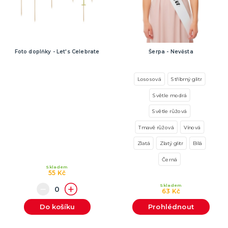
Foto doplňky - Let's Celebrate
Šerpa - Nevěsta
Lososová
Stříbrný glitr
Světle modrá
Světle růžová
Tmavě růžová
Vínová
Zlatá
Zlatý glitr
Bílá
Černá
Skladem
55 Kč
Skladem
63 Kč
Do košíku
Prohlédnout