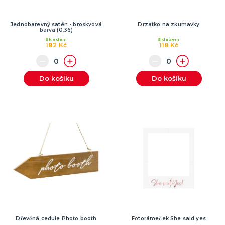
Jednobarevný satén - broskvová
Drzatko na zkumavky
barva (0,36)
Skladem
Skladem
182 Kč
118 Kč
Do košíku
Do košíku
Dřevěná cedule Photo booth
Fotorámeček She said yes