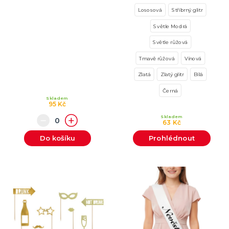
Lososová
Stříbrný glitr
Světle Modrá
Světle růžová
Tmavě růžová
Vínová
Zlatá
Zlatý glitr
Bílá
Černá
Skladem
95 Kč
Skladem
63 Kč
Do košíku
Prohlédnout