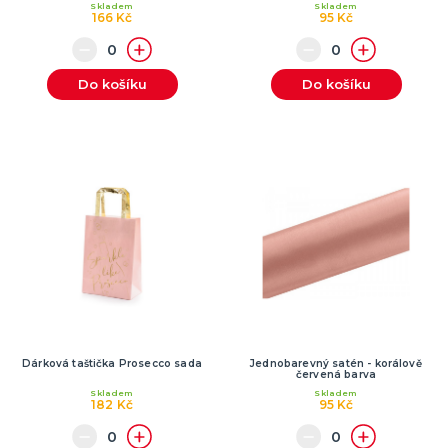
Skladem
Skladem
166 Kč
95 Kč
Do košíku
Do košíku
Dárková taštička Prosecco sada
Jednobarevný satén - korálově
červená barva
Skladem
Skladem
182 Kč
95 Kč