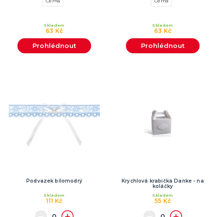
Černá
Černá
Skladem
Skladem
63 Kč
63 Kč
Prohlédnout
Prohlédnout
Podvazek bílomodrý
Krychlová krabička Danke - na
koláčky
Skladem
Skladem
111 Kč
55 Kč