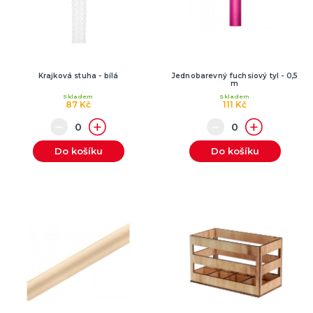
Krajková stuha - bílá
Jednobarevný fuchsiový tyl - 0,5
m
Skladem
Skladem
87 Kč
111 Kč
Do košíku
Do košíku