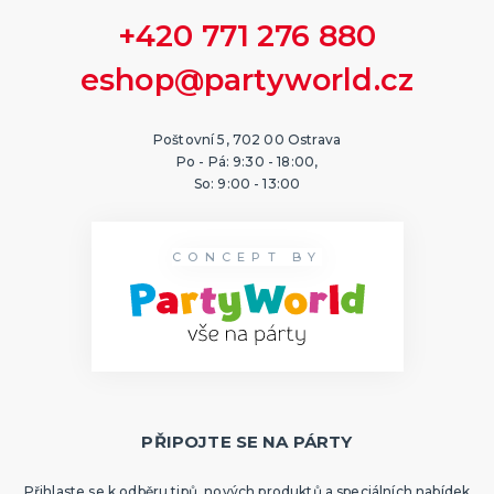
Karetní hry
+420 771 276 880
Společenské hry na párty
Strategické deskové hry
Logické hry - pro děti i dospělé
Vědomostní hry - pro dva a více hráčů
Společenské deskové hry pro dva hráče
Erotické deskové hry pro dospělé
Hry a hlavolamy
Retro stolní hry
Deskové a karetní hry pro děti
Rychlé a zběsilé hry na postřeh!
Sportovní deskové hry
DALŠÍ KATEGORIE
eshop@partyworld.cz
Poštovní 5, 702 00 Ostrava
Po - Pá: 9:30 - 18:00,
So: 9:00 - 13:00
CONCEPT BY
PŘIPOJTE SE NA PÁRTY
Přihlaste se k odběru tipů, nových produktů a speciálních nabídek