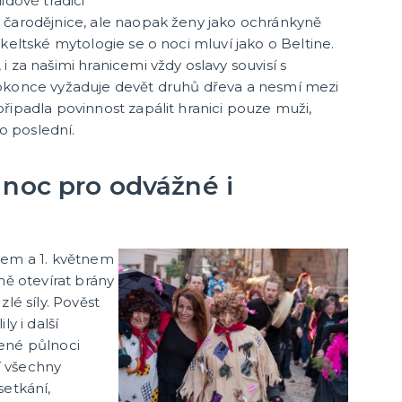
idové tradici
 čarodějnice, ale naopak ženy jako ochránkyně
keltské mytologie se o noci mluví jako o Beltine.
 za našimi hranicemi vždy oslavy souvisí s
okonce vyžaduje devět druhů dřeva a nesmí mezi
řipadla povinnost zapálit hranici pouze muži,
ko poslední.
 noc pro odvážné i
nem a 1. květnem
ně otevírat brány
lé síly. Pověst
ly i další
ené půlnoci
jí všechny
setkání,