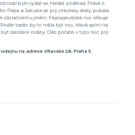
žností bylo vydat se hledat podklad. Právě o
 Filipa a Jakuba se prý otevíraly skály, pukala
t k zázračnému jmění. Filipojakubská noc slibuje
 Podle tradic by to měla být noc, která splní i ta
být založení rodiny. Děti počaté v tuto noc prý
odejnu na adrese Vltavská 28, Praha 5.