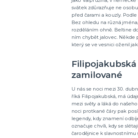
jako Valpružina, v německé l
svátek zdůrazňuje ne osobu
před čarami a kouzly. Podle 
Bez ohledu na různá jména, i
rozděláním ohně. Beltine d
ním chybět jalovec. Někde p
který se ve vesnici oženil ja
Filipojakubská
zamilované
U nás se noci mezi 30. dub
říká Filipojakubská, má údaj
mezi světy a láká do našeho z
noci protkané čáry pak posíli
legendy, kdy znamení odbíj
označuje chvíli, kdy se sléta
čarodějnice k slavnostnímu 