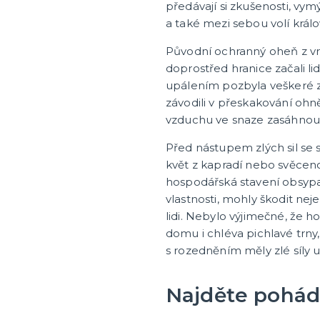
předávají si zkušenosti, vym
a také mezi sebou volí král
Původní ochranný oheň z vr
doprostřed hranice začali l
upálením pozbyla veškeré z
závodili v přeskakování ohn
vzduchu ve snaze zasáhnout l
Před nástupem zlých sil se sn
květ z kapradí nebo svěceno
hospodářská stavení obsypa
vlastnosti, mohly škodit ne
lidi. Nebylo výjimečné, že
domu i chléva pichlavé trny,
s rozedněním měly zlé síly u
Najděte pohád