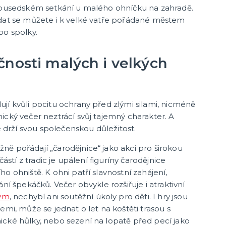
sousedském setkání u malého ohníčku na zahradě.
dat se můžete i k velké vatře pořádané městem
bo spolky.
čnosti malých i velkých
jí kvůli pocitu ochrany před zlými silami, nicméně
ický večer neztrácí svůj tajemný charakter. A
le drží svou společenskou důležitost.
ě pořádají „čarodějnice“ jako akci pro širokou
částí z tradic je upálení figuríny čarodějnice
o ohniště. K ohni patří slavnostní zahájení,
ání špekáčků. Večer obvykle rozšiřuje i atraktivní
tým
, nechybí ani soutěžní úkoly pro děti. I hry jsou
emi, může se jednat o let na koštěti trasou s
cké hůlky, nebo sezení na lopatě před pecí jako