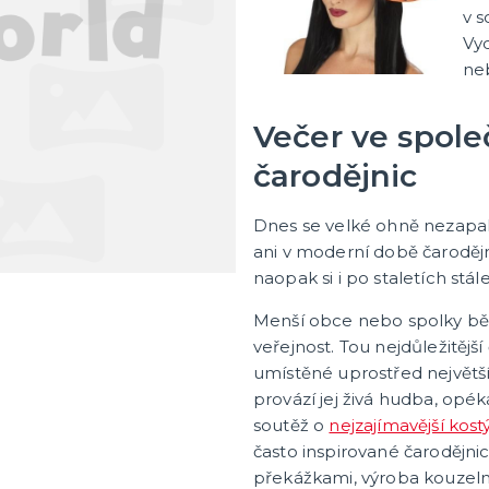
tegorie
cké deskové hry
hry - pro děti i dospělé
ní hry - pro dva a více
nské deskové hry pro dva
 deskové hry pro dospělé
lavolamy
olní hry
a karetní hry pro děti
 zběsilé hry na postřeh!
ní deskové hry
v 
Vy
ne
Večer ve spole
čarodějnic
Dnes se velké ohně nezapalu
ani v moderní době čarodějn
naopak si i po staletích stá
Menší obce nebo spolky běžn
veřejnost. Tou nejdůležitější 
umístěné uprostřed největšíh
provází jej živá hudba, opék
soutěž o
nejzajímavější kos
často inspirované čarodějnic
překážkami, výroba kouzelni