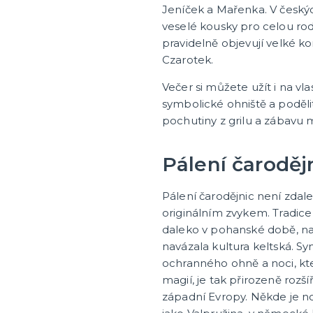
Jeníček a Mařenka. V českýc
veselé kousky pro celou rod
pravidelně objevují velké ko
Czarotek.
Večer si můžete užít i na vl
symbolické ohniště a podělit
pochutiny z grilu a zábavu 
Pálení čarodějn
Pálení čarodějnic není zdal
originálním zvykem. Tradic
daleko v pohanské době, n
navázala kultura keltská. S
ochranného ohně a noci, kt
magií, je tak přirozeně rozš
západní Evropy. Někde je 