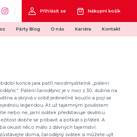
Přihlásit se
Nákupní košík
oz
Párty Blog
O nás
Kariéra
Kontakt
měty
Svatba
Svatby v barvách
Svatební dekorace
Svatební dekorace na auto
bdobí konce jara patří neodmyslitelně „pálení
další kategorie
Svatební doplňky
Svatební dekorace na stůl
Stuhy, mašle, organzy
Svatební balónky
odějnic“. Pálení čarodějnic je v noci z 30. dubna na
května a skrývá v sobě jedinečné kouzlo a pojí se
nejednou legendou. Ať už tajemným pověstem
íte nebo ne, jarní svátek představuje skvělou
ležitost dobře se pobavit a potkat s přáteli. A
ba okusit něco málo z dávných tajemství.
ůstávejte doma, čarodějný svátek si můžete ujít