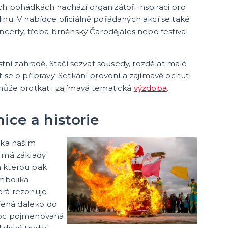
h pohádkách nachází organizátoři inspiraci pro
inu. V nabídce oficiálně pořádaných akcí se také
ncerty, třeba brněnský Čarodějáles nebo festival
astní zahradě. Stačí sezvat sousedy, rozdělat malé
 se o přípravy. Setkání provoní a zajímavě ochutí
může protkat i zajímavá tematická
výzdoba
.
ice a historie
eka naším
e má základy
a kterou pak
ymbolika
erá rezonuje
ířená daleko do
noc pojmenovaná