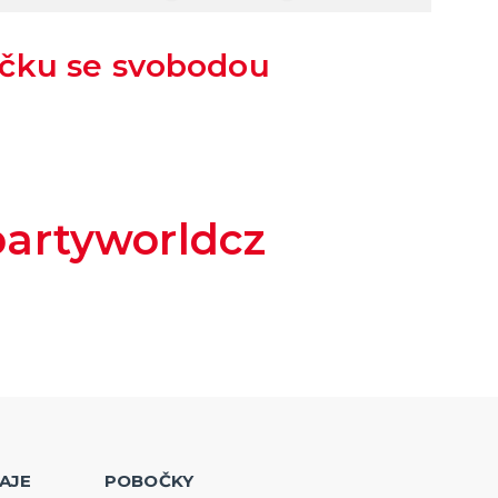
učku se svobodou
artyworldcz
AJE
POBOČKY