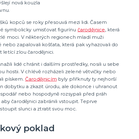
ýšlejí nová kouzla
ovnu.
šků kopců se roky přesouvá mezi lidi. Časem
idé symbolicky umisťovat figurínu
čarodějnice
, která
lé moci. V některých regionech mladí muži
ě nebo zapalovali košťata, která pak vyhazovali do
etící zlou čarodějnici.
ažili lidé chránit i dalšími prostředky, nosili u sebe
u hostii. V chlévě rozházeli zelené větvičky nebo
li pískem.
Čarodějnicím
byly přiřknuty ty nejhorší
jen dobytku a zkazit úrodu, ale dokonce i uhranout
 hospodář nebo hospodyně rozsypali před práh
 aby čarodějnici zabránili vstoupit. Teprve
stoupit slunci a ztratit svou moc.
kový poklad