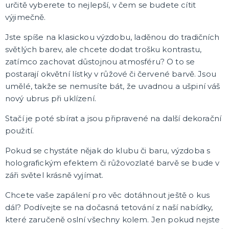
Karetní hry
určitě vyberete to nejlepší, v čem se budete cítit
Společenské hry na párty
výjimečně.
Strategické deskové hry
Logické hry - pro děti i dospělé
Vědomostní hry - pro dva a více hráčů
Společenské deskové hry pro dva hráče
Erotické deskové hry pro dospělé
Hry a hlavolamy
Retro stolní hry
Deskové a karetní hry pro děti
Rychlé a zběsilé hry na postřeh!
Sportovní deskové hry
DALŠÍ KATEGORIE
Jste spíše na klasickou výzdobu, laděnou do tradičních
světlých barev, ale chcete dodat trošku kontrastu,
zatímco zachovat důstojnou atmosféru? O to se
postarají okvětní lístky v růžové či červené barvě. Jsou
umělé, takže se nemusíte bát, že uvadnou a ušpiní váš
nový ubrus při uklízení.
Stačí je poté sbírat a jsou připravené na další dekorační
použití.
Pokud se chystáte nějak do klubu či baru, výzdoba s
holografickým efektem či růžovozlaté barvě se bude v
záři světel krásně vyjímat.
Chcete vaše zapálení pro věc dotáhnout ještě o kus
dál? Podívejte se na dočasná tetování z naší nabídky,
které zaručeně oslní všechny kolem. Jen pokud nejste