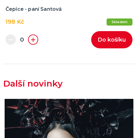
Čepice - paní Santová
198 Kč
Skladem
Do košíku
Další novinky