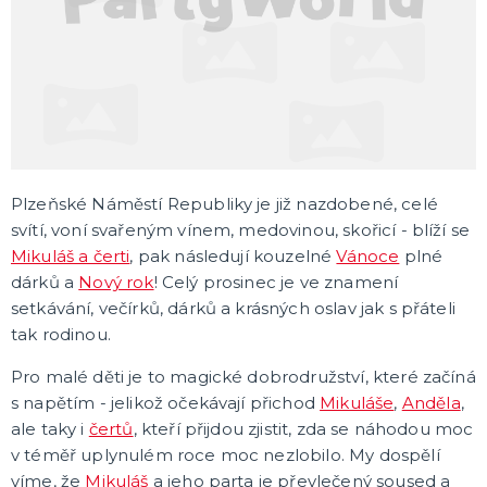
DÁRKY A ŽERTOVNÉ PŘEDMĚTY
Originální dárky
Žertovné předměty
Stolní hry
SVATBA
Svatby v barvách
Svatební dekorace
Plzeňské Náměstí Republiky je již nazdobené, celé
Svatební dekorace na auto
svítí, voní svařeným vínem, medovinou, skořicí - blíží se
Svatební doplňky
Svatební dekorace na stůl
Stuhy, mašle, organzy
Svatební balónky
DALŠÍ KATEGORIE
Mikuláš a čerti
, pak následují kouzelné
Vánoce
plné
dárků a
Nový rok
! Celý prosinec je ve znamení
ROZLUČKA SE SVOBODOU
setkávání, večírků, dárků a krásných oslav jak s přáteli
Šerpy na rozlučku
tak rodinou.
Korunky a čelenky
Balónky na rozlučku
Pro malé děti je to magické dobrodružství, které začíná
Party nádobí
Brýle na rozlučku
Dárkové tašky
Fotokoutek
Girlandy na rozlučku
Konfety na rozlučku
Podvazky a placky s nápisem
Dekorace na rozlučku
Doplňky pro budoucí nevěstu
Doplňky pro družičky
Doplňky pro budoucího ženicha
Doplňky pro mládence
Hry na rozlučku se svobodou
DALŠÍ KATEGORIE
s napětím - jelikož očekávají přichod
Mikuláše
,
Anděla
,
ale taky i
čertů
, kteří přijdou zjistit, zda se náhodou moc
SPOLEČENSKÉ, STOLNÍ HRY
v téměř uplynulém roce moc nezlobilo. My dospělí
Deskové hry
víme, že
Mikuláš
a jeho parta je převlečený soused a