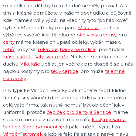
Karetní hry
sousedka ale děti by to rozhodně neměly poznat. A s
Společenské hry na párty
tím si krásně pomůžete v našem obchůdku a půjčovně,
Strategické deskové hry
Logické hry - pro děti i dospělé
Vědomostní hry - pro dva a více hráčů
Společenské deskové hry pro dva hráče
Erotické deskové hry pro dospělé
Hry a hlavolamy
Retro stolní hry
Deskové a karetní hry pro děti
Rychlé a zběsilé hry na postřeh!
Sportovní deskové hry
DALŠÍ KATEGORIE
kde máme skvělý výběr na všechny tyto “pohádkové”
bytosti. Máme obleky pro pana
Mikuláše
- bohatý
výběr ve vysoké kvalitě, dlouhé
bílé vlasy a vousy
, pro
čerty
máme krásné chlupaté obleky, výběr masek,
rohů
, kopýtka,
rukavice
,
barvy na obličej
, pro Anděla
krásná křídla
,
šaty
,
svatozáře
. Na ty co si budou chtít v
duchu
Mikuláše
udělat jen večírek pro dospělé se u nás
nájdou kostýmy pro
sexy čertice
, pro muže
tajemné
škrabošky
…
Pro typické Vánoční večírky pak můžete zvolit klidně
úplně jasný vánoční dresscode a i kdyby k nám přišla
celá vaše firma, tak nutně nemusí být oblečení jak v
uniformě, protože
čepiček pro Santy a Santice
máme
spoustu modelů z různých materiálů,
kostýmy Santa
,
Santice
,
Santí pomocníci
, vtipálci můžou vyrazit za
Vánoční stromek
a kdo je fakt frajer, tak si narve hlavu