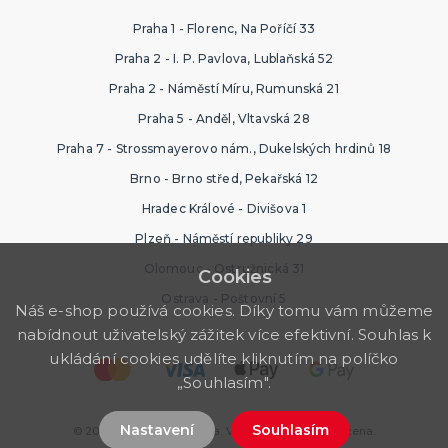
Praha 1 - Florenc, Na Poříčí 33
Praha 2 - I. P. Pavlova, Lublaňská 52
Praha 2 - Náměstí Míru, Rumunská 21
Praha 5 - Anděl, Vltavská 28
Praha 7 - Strossmayerovo nám., Dukelských hrdinů 18
Brno - Brno střed, Pekařská 12
Hradec Králové - Divišova 1
Plzeň - Náměstí republiky 29
Olomouc - Ostružnická 31
Cookies
Ostrava - Poštovní 5
Náš e-shop používá cookies. Díky tomu vám můžeme
nabídnout uživatelský zážitek více efektivní. Souhlas k
ukládání cookies udělíte kliknutím na políčko
„Souhlasím".
Nastavení
Souhlasím
© 2026 Ptákoviny Ostrava. Všechna práva vyhrazena.