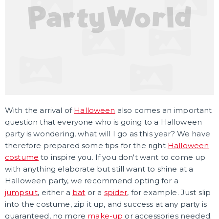
DÁRKY A ŽERTOVNÉ PŘEDMĚTY
Originální dárky
Žertovné předměty
Stolní hry
SVATBA
Svatby v barvách
Svatební dekorace
Svatební dekorace na auto
Svatební doplňky
Svatební dekorace na stůl
Stuhy, mašle, organzy
Svatební balónky
DALŠÍ KATEGORIE
With the arrival of
Halloween
also comes an important
question that everyone who is going to a Halloween
ROZLUČKA SE SVOBODOU
party is wondering, what will I go as this year? We have
Šerpy na rozlučku
therefore prepared some tips for the right
Halloween
Korunky a čelenky
costume
to inspire you. If you don't want to come up
Balónky na rozlučku
with anything elaborate but still want to shine at a
Party nádobí
Brýle na rozlučku
Dárkové tašky
Fotokoutek
Girlandy na rozlučku
Konfety na rozlučku
Podvazky a placky s nápisem
Dekorace na rozlučku
Doplňky pro budoucí nevěstu
Doplňky pro družičky
Doplňky pro budoucího ženicha
Doplňky pro mládence
Hry na rozlučku se svobodou
DALŠÍ KATEGORIE
Halloween party, we recommend opting for a
jumpsuit
, either a
bat
or a
spider
, for example. Just slip
SPOLEČENSKÉ, STOLNÍ HRY
into the costume, zip it up, and success at any party is
Deskové hry
guaranteed, no more
make-up
or accessories needed.