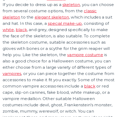
Karetní hry
If you decide to dress up as a
skeleton
, you can choose
Společenské hry na párty
from several costume options, from the
classic
Strategické deskové hry
Logické hry - pro děti i dospělé
Vědomostní hry - pro dva a více hráčů
Společenské deskové hry pro dva hráče
Erotické deskové hry pro dospělé
Hry a hlavolamy
Retro stolní hry
Deskové a karetní hry pro děti
Rychlé a zběsilé hry na postřeh!
Sportovní deskové hry
DALŠÍ KATEGORIE
skeleton
to the
elegant skeleton
, which includes a suit
and hat. In this case, a
special make-up
, consisting of
white
,
black
, and grey, designed specifically to make
the face of the skeleton, is also suitable. To complete
the skeleton costume, suitable accessories such as
gloves with bones or a scythe for the grim reaper will
help you. Like the skeleton, the
vampire costume
is
also a good choice for a Halloween costume, you can
either choose from a large variety of different types of
vampires
, or you can piece together the costume from
accessories to make it fit you exactly. Some of the most
common vampire accessories include a
black
or red
cape, slip-on canines, fake blood, white makeup, or a
vampire medallion. Other suitable Halloween
costumes include devil, ghost, Frankenstein's monster,
zombie, mummy, werewolf, or witch. You can