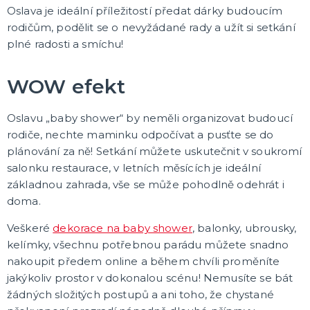
Karetní hry
Oslava je ideální příležitostí předat dárky budoucím
Společenské hry na párty
rodičům, podělit se o nevyžádané rady a užít si setkání
Strategické deskové hry
Logické hry - pro děti i dospělé
Vědomostní hry - pro dva a více hráčů
Společenské deskové hry pro dva hráče
Erotické deskové hry pro dospělé
Hry a hlavolamy
Retro stolní hry
Deskové a karetní hry pro děti
Rychlé a zběsilé hry na postřeh!
Sportovní deskové hry
DALŠÍ KATEGORIE
plné radosti a smíchu!
WOW efekt
Oslavu „baby shower“ by neměli organizovat budoucí
rodiče, nechte maminku odpočívat a pusťte se do
plánování za ně! Setkání můžete uskutečnit v soukromí
salonku restaurace, v letních měsících je ideální
základnou zahrada, vše se může pohodlně odehrát i
doma.
Veškeré
dekorace na baby shower
, balonky, ubrousky,
kelímky, všechnu potřebnou parádu můžete snadno
nakoupit předem online a během chvíli proměníte
jakýkoliv prostor v dokonalou scénu! Nemusíte se bát
žádných složitých postupů a ani toho, že chystané