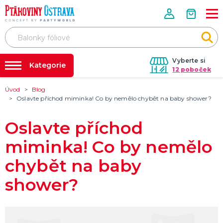
Vyberte si
Kategorie
12 poboček
Úvod
Blog
Půjčovna kostýmů
PÁRTY VÝZDOBA
Oslavte příchod miminka! Co by nemělo chybět na baby shower?
Tématické párty
Párty výzdoba na klíč
Svíčky a fontány
Oslavte příchod
Nafukování balónků
Pozvánky
Dětská párty
Párty a oslavy dle typu
Dekorace a doplňky
EKO produkty
Balení dárků
Balónky a hélium
DALŠÍ KATEGORIE
Prodejny
miminka! Co by nemělo
Rozvoz
chybět na baby
KOSTÝMY, MASKY, DOPLŇKY
Párty Blog
Valentýn
shower?
Karneval
O nás
Halloween
Kariéra
Mikuláš, čert a anděl
Vánoce
Čarodějnice
DALŠÍ KATEGORIE
Kontakt