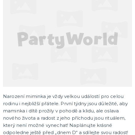
DÁRKY A ŽERTOVNÉ PŘEDMĚTY
Originální dárky
Žertovné předměty
Stolní hry
SVATBA
Svatby v barvách
Svatební dekorace
Svatební dekorace na auto
Svatební doplňky
Svatební dekorace na stůl
Stuhy, mašle, organzy
Svatební balónky
DALŠÍ KATEGORIE
ROZLUČKA SE SVOBODOU
Šerpy na rozlučku
Korunky a čelenky
Narození miminka je vždy velkou událostí pro celou
Balónky na rozlučku
rodinu i nejbližší přátele. První týdny jsou důležité, aby
Party nádobí
Brýle na rozlučku
Dárkové tašky
Fotokoutek
Girlandy na rozlučku
Konfety na rozlučku
Podvazky a placky s nápisem
Dekorace na rozlučku
Doplňky pro budoucí nevěstu
Doplňky pro družičky
Doplňky pro budoucího ženicha
Doplňky pro mládence
Hry na rozlučku se svobodou
DALŠÍ KATEGORIE
maminka i dítě prožily v pohodě a klidu, ale oslava
nového života a radost z jeho příchodu jsou rituálem,
SPOLEČENSKÉ, STOLNÍ HRY
který není možné vynechat! Naplánujte krásné
Deskové hry
odpoledne ještě před „dnem D“ a sdílejte svou radost!