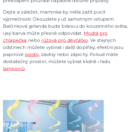
překvapení prozradí nápadně dlouhé přípravy.
Dejte si záležet, maminka by měla zažít pocit
výjimečnosti. Okouzlete ji už samotným vstupem.
Balónková girlanda bude bránou do kouzelného světa,
i její barva může přesně odpovídat.
Modrá pro
chlapečka
nebo
růžová pro děvčátko
. Ve stejných
odstínech můžete vybírat i další doplňky, efektní jsou
papírové
spirály
, závěsy nebo zápichy. Pokud máte
dostatečný prostor, můžete vybrat klidně i řadu
lampionů
.