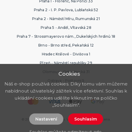
Praha 1 - Florenc, Na Poříčí 33
Praha 2 - I. P. Pavlova, Lublaňská 52
Praha 2 - Náměstí Míru, Rumunská 21
Praha 5 - Anděl, Vltavská 28
Praha 7 - Strossmayerovo nám., Dukelských hrdinů 18
Brno - Brno střed, Pekařská 12
Hradec Králové - Divišova 1
Plzeň - Náměstí republiky 29
Olomouc - Ostružnická 31
Cookies
Ostrava - Poštovní 5
Náš e-shop používá cookies. Díky tomu vám můžeme
nabídnout uživatelský zážitek více efektivní. Souhlas k
ukládání cookies udělíte kliknutím na políčko
„Souhlasím".
Nastavení
Souhlasím
© 2026 Ptákoviny Ostrava. Všechna práva vyhrazena.
Souhlas můžete odmítnout
zde
.