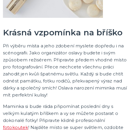
Krásná vzpomínka na bříško
Při výběru místa a jeho zdobení myslete dopředu i na
scénografii. Jako organizátor oslavy budete i svým
způsobem režisérem. Připravte předem vhodné místo
pro fotografování. Přece nechcete všechnu práci
zahodit jen kvůli špatnému světlu. Každý si bude chtít
odnést památku, fotku rodičů, překvapený výraz nad
dárky a společný smích! Oslava narození miminka musí
mít perfektní kulisy!
Maminka si bude ráda připomínat poslední dny s
velkým kulatým bříškem a vy se můžete postarat o
dokonalé fotky! Připravte klidně profesionální
fotokoutek
! Najděte místo se super světlem, ozdobte