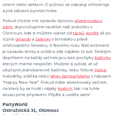
Karetní hry
vínem nebo sektem. O půlnoci se odpalují ohňostroje
Společenské hry na párty
a jiná zábavní pyrotechnika.
Strategické deskové hry
Logické hry - pro děti i dospělé
Vědomostní hry - pro dva a více hráčů
Společenské deskové hry pro dva hráče
Erotické deskové hry pro dospělé
Hry a hlavolamy
Retro stolní hry
Deskové a karetní hry pro děti
Rychlé a zběsilé hry na postřeh!
Sportovní deskové hry
DALŠÍ KATEGORIE
Pokud chcete mít opravdu stylovou
silvestrovskou
párty
, doporučujeme navštívit naší pobočku v
Olomouci, kde si můžete vybrat od
tácků
,
konfet
až po
různé
girlandy
a
čelenky
s tématikou právě
zmiňovaného Silvestru, či Nového roku. Náš sortiment
je opravdu široký a určitě si zde najdete to své. Skvělým
doplňkem na každý večírek jsou bez pochyby
balónky
,
kterých máme nespočet. Můžete si vybrat, ať už
obyčejné jednobarevné balónky, nebo fóliové
číslice
,
hvězdičky, srdíčka nebo
láhev šampaňského
s nápisem
"Happy New Year". Pokud máte silvestrovský večírek,
na který by se hodil i nějaký
kostým
, tak i na tuhle
situaci jsme připraveni. Přijďte a uvidíte sami!
PartyWorld
Ostružnická 31, Olomouc