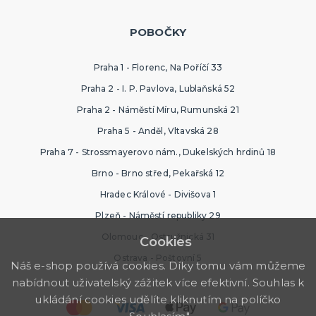
POBOČKY
Praha 1 - Florenc, Na Poříčí 33
Praha 2 - I. P. Pavlova, Lublaňská 52
Praha 2 - Náměstí Míru, Rumunská 21
Praha 5 - Anděl, Vltavská 28
Praha 7 - Strossmayerovo nám., Dukelských hrdinů 18
Brno - Brno střed, Pekařská 12
Hradec Králové - Divišova 1
Plzeň - Náměstí republiky 29
Olomouc - Ostružnická 31
Cookies
Ostrava - Poštovní 5
Náš e-shop používá cookies. Díky tomu vám můžeme
nabídnout uživatelský zážitek více efektivní. Souhlas k
ukládání cookies udělíte kliknutím na políčko