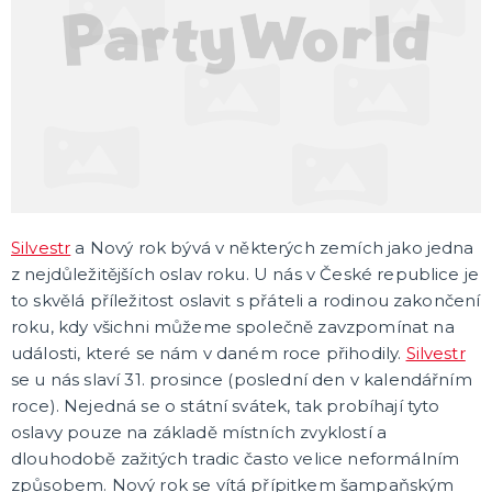
DÁRKY A ŽERTOVNÉ PŘEDMĚTY
Originální dárky
Žertovné předměty
Stolní hry
SVATBA
Svatby v barvách
Svatební dekorace
Svatební dekorace na auto
Svatební doplňky
Svatební dekorace na stůl
Stuhy, mašle, organzy
Svatební balónky
DALŠÍ KATEGORIE
Silvestr
a Nový rok bývá v některých zemích jako jedna
z nejdůležitějších oslav roku. U nás v České republice je
ROZLUČKA SE SVOBODOU
to skvělá příležitost oslavit s přáteli a rodinou zakončení
Šerpy na rozlučku
roku, kdy všichni můžeme společně zavzpomínat na
Korunky a čelenky
události, které se nám v daném roce přihodily.
Silvestr
Balónky na rozlučku
se u nás slaví 31. prosince (poslední den v kalendářním
Party nádobí
Brýle na rozlučku
Dárkové tašky
Fotokoutek
Girlandy na rozlučku
Konfety na rozlučku
Podvazky a placky s nápisem
Dekorace na rozlučku
Doplňky pro budoucí nevěstu
Doplňky pro družičky
Doplňky pro budoucího ženicha
Doplňky pro mládence
Hry na rozlučku se svobodou
DALŠÍ KATEGORIE
roce). Nejedná se o státní svátek, tak probíhají tyto
oslavy pouze na základě místních zvyklostí a
SPOLEČENSKÉ, STOLNÍ HRY
dlouhodobě zažitých tradic často velice neformálním
Deskové hry
způsobem. Nový rok se vítá přípitkem šampaňským