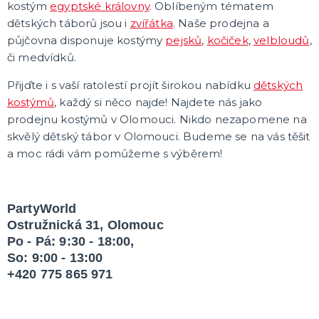
Karetní hry
kostým
egyptské královny
. Oblíbeným tématem
Společenské hry na párty
dětských táborů jsou i
zvířátka
. Naše prodejna a
Strategické deskové hry
Logické hry - pro děti i dospělé
Vědomostní hry - pro dva a více hráčů
Společenské deskové hry pro dva hráče
Erotické deskové hry pro dospělé
Hry a hlavolamy
Retro stolní hry
Deskové a karetní hry pro děti
Rychlé a zběsilé hry na postřeh!
Sportovní deskové hry
DALŠÍ KATEGORIE
půjčovna disponuje kostýmy
pejsků
,
kočiček
,
velbloudů
,
či medvídků.
Přijďte i s vaší ratolestí projít širokou nabídku
dětských
kostýmů
, každý si něco najde! Najdete nás jako
prodejnu kostýmů v Olomouci. Nikdo nezapomene na
skvělý dětský tábor v Olomouci. Budeme se na vás těšit
a moc rádi vám pomůžeme s výběrem!
PartyWorld
Ostružnická 31, Olomouc
Po - Pá: 9:30 - 18:00,
So: 9:00 - 13:00
+420 775 865 971