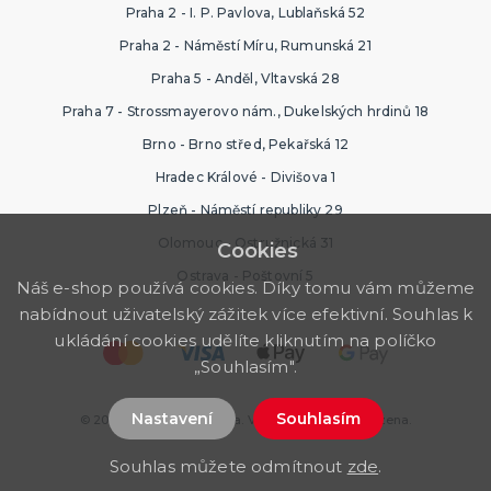
Praha 2 - I. P. Pavlova, Lublaňská 52
Praha 2 - Náměstí Míru, Rumunská 21
Praha 5 - Anděl, Vltavská 28
Praha 7 - Strossmayerovo nám., Dukelských hrdinů 18
Brno - Brno střed, Pekařská 12
Hradec Králové - Divišova 1
Plzeň - Náměstí republiky 29
Olomouc - Ostružnická 31
Cookies
Ostrava - Poštovní 5
Náš e-shop používá cookies. Díky tomu vám můžeme
nabídnout uživatelský zážitek více efektivní. Souhlas k
ukládání cookies udělíte kliknutím na políčko
„Souhlasím".
Nastavení
Souhlasím
© 2026 Ptákoviny Ostrava. Všechna práva vyhrazena.
Souhlas můžete odmítnout
zde
.