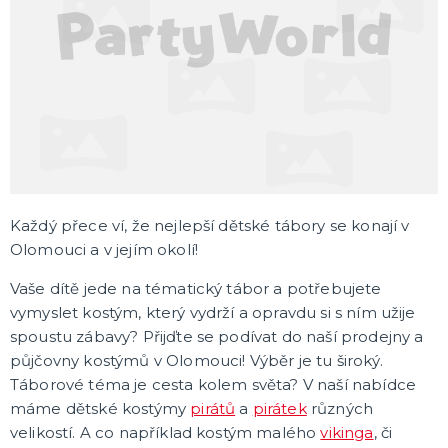
DÁRKY A ŽERTOVNÉ PŘEDMĚTY
Originální dárky
Žertovné předměty
Stolní hry
SVATBA
Svatby v barvách
Svatební dekorace
Svatební dekorace na auto
Svatební doplňky
Svatební dekorace na stůl
Stuhy, mašle, organzy
Svatební balónky
DALŠÍ KATEGORIE
Každý přece ví, že nejlepší dětské tábory se konají v
Olomouci a v jejím okolí!
ROZLUČKA SE SVOBODOU
Vaše dítě jede na tématický tábor a potřebujete
Šerpy na rozlučku
vymyslet kostým, který vydrží a opravdu si s ním užije
Korunky a čelenky
spoustu zábavy? Přijďte se podívat do naší prodejny a
Balónky na rozlučku
půjčovny kostýmů v Olomouci! Výběr je tu široký.
Party nádobí
Brýle na rozlučku
Dárkové tašky
Fotokoutek
Girlandy na rozlučku
Konfety na rozlučku
Podvazky a placky s nápisem
Dekorace na rozlučku
Doplňky pro budoucí nevěstu
Doplňky pro družičky
Doplňky pro budoucího ženicha
Doplňky pro mládence
Hry na rozlučku se svobodou
DALŠÍ KATEGORIE
Táborové téma je cesta kolem světa? V naší nabídce
SPOLEČENSKÉ, STOLNÍ HRY
máme dětské kostýmy
pirátů
a
pirátek
různých
Deskové hry
velikostí. A co například kostým malého
vikinga
, či