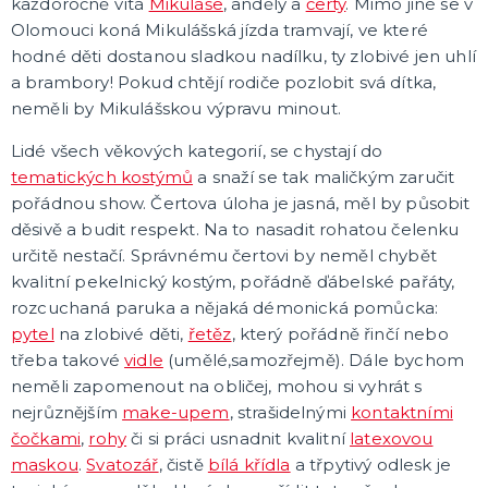
každoročně vítá
Mikuláše
, anděly a
čerty
. Mimo jiné se v
Karetní hry
Společenské hry na párty
Olomouci koná Mikulášská jízda tramvají, ve které
Strategické deskové hry
Logické hry - pro děti i dospělé
Vědomostní hry - pro dva a více hráčů
Společenské deskové hry pro dva hráče
Erotické deskové hry pro dospělé
Hry a hlavolamy
Retro stolní hry
Deskové a karetní hry pro děti
Rychlé a zběsilé hry na postřeh!
Sportovní deskové hry
DALŠÍ KATEGORIE
hodné děti dostanou sladkou nadílku, ty zlobivé jen uhlí
a brambory! Pokud chtějí rodiče pozlobit svá dítka,
neměli by Mikulášskou výpravu minout.
Lidé všech věkových kategorií, se chystají do
tematických kostýmů
a snaží se tak maličkým zaručit
pořádnou show. Čertova úloha je jasná, měl by působit
děsivě a budit respekt. Na to nasadit rohatou čelenku
určitě nestačí. Správnému čertovi by neměl chybět
kvalitní pekelnický kostým, pořádně ďábelské pařáty,
rozcuchaná paruka a nějaká démonická pomůcka:
pytel
na zlobivé děti,
řetěz
, který pořádně řinčí nebo
třeba takové
vidle
(umělé,samozřejmě). Dále bychom
neměli zapomenout na obličej, mohou si vyhrát s
nejrůznějším
make-upem
, strašidelnými
kontaktními
čočkami
,
rohy
či si práci usnadnit kvalitní
latexovou
maskou
.
Svatozář
, čistě
bílá křídla
a třpytivý odlesk je