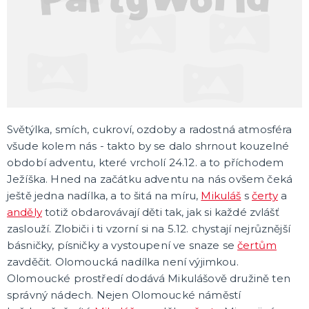
DÁRKY A ŽERTOVNÉ PŘEDMĚTY
Originální dárky
Žertovné předměty
Stolní hry
SVATBA
Svatby v barvách
Svatební dekorace
Světýlka, smích, cukroví, ozdoby a radostná atmosféra
Svatební dekorace na auto
všude kolem nás - takto by se dalo shrnout kouzelné
Svatební doplňky
Svatební dekorace na stůl
Stuhy, mašle, organzy
Svatební balónky
DALŠÍ KATEGORIE
období adventu, které vrcholí 24.12. a to příchodem
Ježíška. Hned na začátku adventu na nás ovšem čeká
ROZLUČKA SE SVOBODOU
ještě jedna nadílka, a to šitá na míru,
Mikuláš
s
čerty
a
Šerpy na rozlučku
anděly
totiž obdarovávají děti tak, jak si každé zvlášť
Korunky a čelenky
zaslouží. Zlobiči i ti vzorní si na 5.12. chystají nejrůznější
Balónky na rozlučku
básničky, písničky a vystoupení ve snaze se
čertům
Party nádobí
Brýle na rozlučku
Dárkové tašky
Fotokoutek
Girlandy na rozlučku
Konfety na rozlučku
Podvazky a placky s nápisem
Dekorace na rozlučku
Doplňky pro budoucí nevěstu
Doplňky pro družičky
Doplňky pro budoucího ženicha
Doplňky pro mládence
Hry na rozlučku se svobodou
DALŠÍ KATEGORIE
zavděčit. Olomoucká nadílka není výjimkou.
Olomoucké prostředí dodává Mikulášově družině ten
SPOLEČENSKÉ, STOLNÍ HRY
správný nádech. Nejen Olomoucké náměstí
Deskové hry