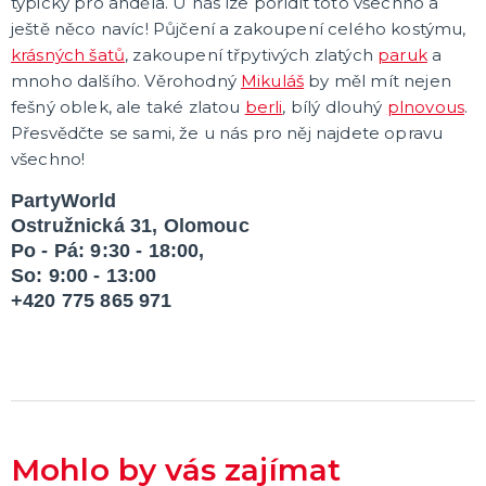
typický pro anděla. U nás lze pořídit toto všechno a
ještě něco navíc! Půjčení a zakoupení celého kostýmu,
krásných šatů
, zakoupení třpytivých zlatých
paruk
a
mnoho dalšího. Věrohodný
Mikuláš
by měl mít nejen
fešný oblek, ale také zlatou
berli
, bílý dlouhý
plnovous
.
Přesvědčte se sami, že u nás pro něj najdete opravu
všechno!
PartyWorld
Ostružnická 31, Olomouc
Po - Pá: 9:30 - 18:00,
So: 9:00 - 13:00
+420 775 865 971
Mohlo by vás zajímat