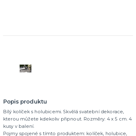
Karetní hry
Společenské hry na párty
Strategické deskové hry
Logické hry - pro děti i dospělé
Vědomostní hry - pro dva a více hráčů
Společenské deskové hry pro dva hráče
Erotické deskové hry pro dospělé
Hry a hlavolamy
Retro stolní hry
Deskové a karetní hry pro děti
Rychlé a zběsilé hry na postřeh!
Sportovní deskové hry
DALŠÍ KATEGORIE
Popis produktu
Bílý kolíček s holubicemi. Skvělá svatební dekorace,
kterou můžete kdekoliv připnout. Rozměry: 4 x 5 cm. 4
kusy v balení.
Pojmy spojené s tímto produktem: kolíček, holubice,