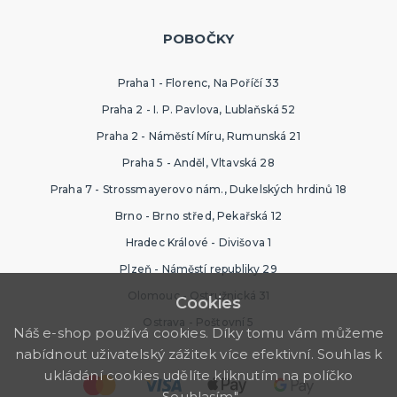
POBOČKY
Praha 1 - Florenc, Na Poříčí 33
Praha 2 - I. P. Pavlova, Lublaňská 52
Praha 2 - Náměstí Míru, Rumunská 21
Praha 5 - Anděl, Vltavská 28
Praha 7 - Strossmayerovo nám., Dukelských hrdinů 18
Brno - Brno střed, Pekařská 12
Hradec Králové - Divišova 1
Plzeň - Náměstí republiky 29
Olomouc - Ostružnická 31
Cookies
Ostrava - Poštovní 5
Náš e-shop používá cookies. Díky tomu vám můžeme
nabídnout uživatelský zážitek více efektivní. Souhlas k
ukládání cookies udělíte kliknutím na políčko
„Souhlasím".