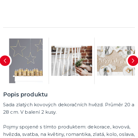
Karetní hry
Společenské hry na párty
Strategické deskové hry
Logické hry - pro děti i dospělé
Vědomostní hry - pro dva a více hráčů
Společenské deskové hry pro dva hráče
Erotické deskové hry pro dospělé
Hry a hlavolamy
Retro stolní hry
Deskové a karetní hry pro děti
Rychlé a zběsilé hry na postřeh!
Sportovní deskové hry
DALŠÍ KATEGORIE
Popis produktu
Sada zlatých kovových dekoračních hvězd. Průměr 20 a
28 cm. V balení 2 kusy.
Pojmy spojené s tímto produktem: dekorace, kovová,
hvězda, svatba, na květiny, romantika, zlatá, kolo, oslava,