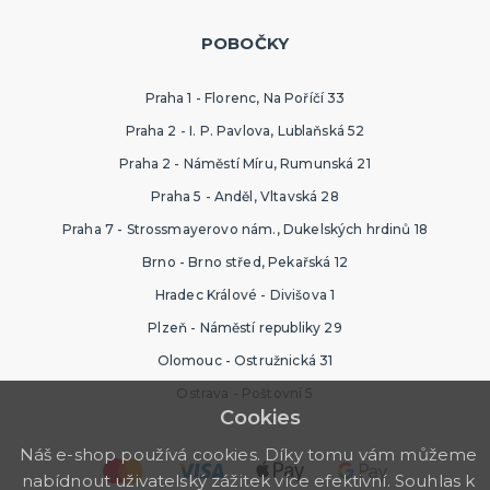
POBOČKY
Praha 1 - Florenc, Na Poříčí 33
Praha 2 - I. P. Pavlova, Lublaňská 52
Praha 2 - Náměstí Míru, Rumunská 21
Praha 5 - Anděl, Vltavská 28
Praha 7 - Strossmayerovo nám., Dukelských hrdinů 18
Brno - Brno střed, Pekařská 12
Hradec Králové - Divišova 1
Plzeň - Náměstí republiky 29
Olomouc - Ostružnická 31
Ostrava - Poštovní 5
Cookies
Náš e-shop používá cookies. Díky tomu vám můžeme
nabídnout uživatelský zážitek více efektivní. Souhlas k