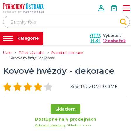
Vyberte si
Kategorie
12 poboček
Úvod
Párty výzdoba
Svatební dekorace
Půjčovna kostýmů
PÁRTY VÝZDOBA
Kovové hvězdy - dekorace
Tématické párty
Párty výzdoba na klíč
Kovové hvězdy - dekorace
Svíčky a fontány
Nafukování balónků
Pozvánky
Dětská párty
Párty a oslavy dle typu
Dekorace a doplňky
EKO produkty
Balení dárků
Balónky a hélium
DALŠÍ KATEGORIE
Prodejny
Kód: PD-ZDM1-019ME
Rozvoz
KOSTÝMY, MASKY, DOPLŇKY
Párty Blog
Valentýn
Skladem
Karneval
O nás
Halloween
Dostupné na 4 prodejnách
Kariéra
Mikuláš, čert a anděl
Vánoce
Čarodějnice
DALŠÍ KATEGORIE
Zobrazit prodejny
Skladem >5 ks
Kontakt