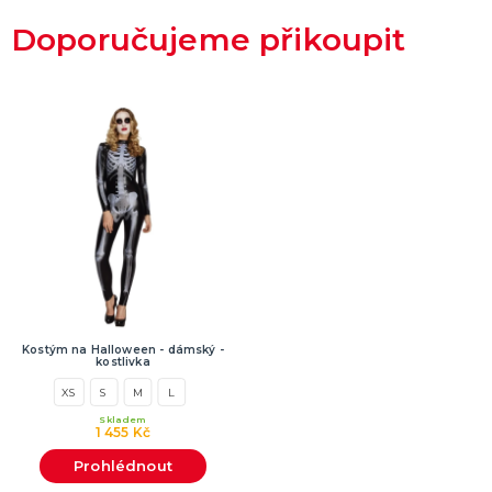
Doporučujeme přikoupit
Kostým na Halloween - dámský -
kostlivka
XS
S
M
L
Skladem
1 455 Kč
Prohlédnout