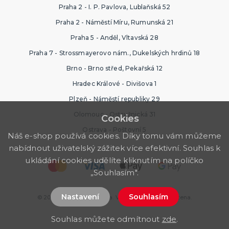
Praha 2 - I. P. Pavlova, Lublaňská 52
Praha 2 - Náměstí Míru, Rumunská 21
Praha 5 - Anděl, Vltavská 28
Praha 7 - Strossmayerovo nám., Dukelských hrdinů 18
Brno - Brno střed, Pekařská 12
Hradec Králové - Divišova 1
Plzeň - Náměstí republiky 29
Olomouc - Ostružnická 31
Cookies
Ostrava - Poštovní 5
Náš e-shop používá cookies. Díky tomu vám můžeme
nabídnout uživatelský zážitek více efektivní. Souhlas k
ukládání cookies udělíte kliknutím na políčko
„Souhlasím".
Nastavení
Souhlasím
© 2026 Ptákoviny Ostrava. Všechna práva vyhrazena.
Souhlas můžete odmítnout
zde
.