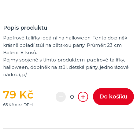
Karetní hry
Společenské hry na párty
Strategické deskové hry
Logické hry - pro děti i dospělé
Vědomostní hry - pro dva a více hráčů
Společenské deskové hry pro dva hráče
Erotické deskové hry pro dospělé
Hry a hlavolamy
Retro stolní hry
Deskové a karetní hry pro děti
Rychlé a zběsilé hry na postřeh!
Sportovní deskové hry
DALŠÍ KATEGORIE
Popis produktu
Papírové talířky ideální na halloween. Tento doplněk
krásně doladí stůl na dětskou párty. Průměr: 23 cm.
Balení: 8 kusů.
Pojmy spojené s tímto produktem: papírové talířky,
halloween, doplněk na stůl, dětská párty, jednorázové
nádobí, p/
79 Kč
Do košíku
65 Kč bez DPH